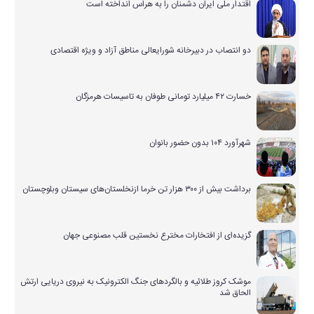
اقتدار ملی ایران دشمنان را به هراس انداخته است
دو انتصاب در دبیرخانه شورایعالی مناطق آزاد و ویژه اقتصادی
خسارت ۴۲ میلیارد تومانی طوفان به تاسیسات هرمزگان
شهرآورد ۱۰۴ بدون حضور بانوان
برداشت بیش از ۳۰۰ هزار تن خرما ازنخلستان‌های سیستان وبلوچستان
گزیده‌ای از افتخارات مخترع نخستین قلب مصنوعی جهان
موشک کروز طلائیه و بالگردهای جنگ الکترونیک به نیروی دریایی ارتش
الحاق شد