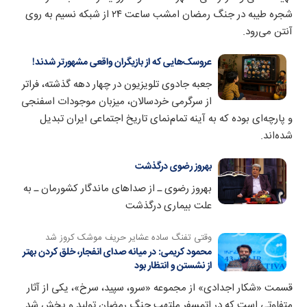
شجره طیبه در جنگ رمضان امشب ساعت ۲۴ از شبکه نسیم به روی
آنتن می‌رود.
عروسک‌هایی که از بازیگران واقعی مشهورتر شدند!
جعبه جادوی تلویزیون در چهار دهه گذشته، فراتر
از سرگرمی خردسالان، میزبان موجودات اسفنجی
و پارچه‌ای بوده که به آینه تمام‌نمای تاریخ اجتماعی ایران تبدیل
شده‌اند.
بهروز رضوی درگذشت
بهروز رضوی ـ از صداهای ماندگار کشورمان ـ به
علت بیماری درگذشت
وقتی تفنگ ساده عشایر حریف موشک کروز شد
محمود کریمی: در میانه صدای انفجار، خلق کردن بهتر
از نشستن و انتظار بود
قسمت «شکار اجدادی» از مجموعه «سرو، سپید، سرخ»، یکی از آثار
متفاوتی است که در اتمسفر ملتهب جنگ رمضان تولید و پخش شد.