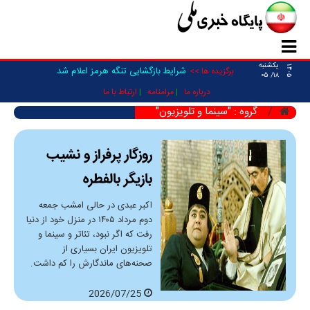
یکشنبه
۱۴۰۵
شرایط بازگشایی تنگه هرمز اعلام شد
برگزیده ها >>
۱۸/ ۰۵
درباره ما
مرامنامه
ارتباط با ما
گروه : "سینما و تلویزیون"
روزگار پرفراز و نشیب
بازیگر بالفطره
اکبر عبدی در حالی امشب جمعه
دوم مرداد ۱۴۰۵ در منزل خود از دنیا
رفت که اگر نبود، تئاتر و سینما و
تلویزیون ایران بسیاری از
صحنه‌های ماندگارش را کم داشت.
2026/07/25