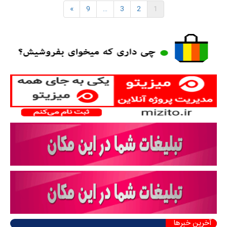
»
9
…
3
2
1
آخرین خبرها