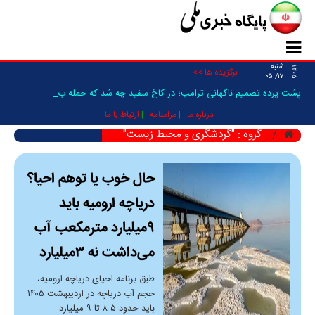
شنبه
۱۴۰۵
برگزیده ها >>
۱۷/ ۰۵
پشت پرده تصمیم ناگهانی ترامپ؛ در کاخ سفید چه شد که حمله به ایر _
درباره ما
مرامنامه
ارتباط با ما
گروه : "گردشگری و محیط زیست"
حال خوب یا توهم احیا؟
دریاچه ارومیه باید
۹میلیارد مترمکعب آب
می‌داشت نه ۳میلیارد
طبق برنامه احیای دریاچه ارومیه،
حجم آب دریاچه در اردیبهشت ۱۴۰۵
باید حدود ۸.۵ تا ۹ میلیارد