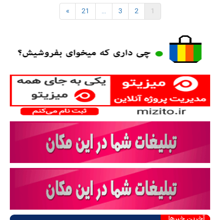
»
21
…
3
2
1
آخرین خبرها