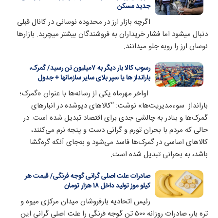
جدید مسکن
اگرچه بازار ارز در محدوده نوسانی در کانال قبلی
دنبال میشود اما فشار خریداران به فروشندگان بیشتر میچربد. بازارها
نوسان ارز را روبه جلو میدانند.
رسوب کالا بار دیگر به ۷میلیون تن رسید/ گمرک،
بارانداز ها یا سپر بلای سایر سازمانها + جدول
اواخر مهرماه یکی از رسانه‌ها با عنوان «گمرک؛
بارانداز سوءمدیریت‌ها» نوشت: “کالاهای دپوشده در انبارهای
گمرک‌ها و بنادر به چالشی جدی برای اقتصاد تبدیل شده است. در
حالی که مردم با بحران تورم و گرانی دست و پنجه نرم می‌کنند،
کالاهای اساسی در گمرک‌ها فاسد می‌شود و به‌جای آنکه گره‌گشا
باشد، به بحرانی تبدیل شده است.
صادرات علت اصلی گرانی گوجه فرنگی/ قیمت هر
کیلو موز تولید داخل ۱۸ هزار تومان
رئیس اتحادیه بارفروشان میدان مرکزی میوه و
تره بار، صادرات روزانه ۵۰۰ تن گوجه فرنگی را علت اصلی گرانی این