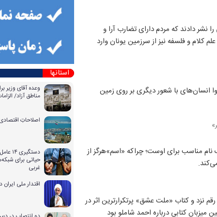
را نشر دادند که مردم دارای تضارب آرا و
لم کلام و فلسفه نیز از سرزمین یونان وارد
استانها
وعده آقای وزیر بر
وا انسان‌های با شعور دیگری بر روی زمین
مناطق آزاد/ الزا
اصلاحاتِ اقتصادی 
»
ک نام مناسب برای اوست؛ چراکه «اسم»هرگز از
دستگیری
حیاتی برای شبکه‌ه
‌کند.
غربی
اقتدار ملی ایران 
قم نزد و کتاب‌ «ملت عشق» پرتکرارترین اثر در
ن میزبان کتابی درباره احمد شاملو بود
دو انتصاب در دبیر