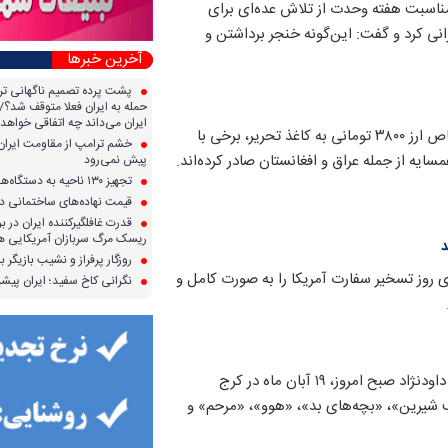
ناسبت هفته وحدت از تلاش عده‌ای برای
رانی کرد و گفت: این‌گونه خنجر برداشتن و
آخرین خبرها
پشت پرده تصمیم ناگهانی تر
حمله به ایران فعلا متوقف شد؟/ 
ایران می‌داند چه اتفاقی خواهد 
یک واردکننده کاغذ می‌گوید: در ماه‌های اخیر با اختصاص ارز ۳۸۰۰ تومانی به کاغذ تحریر، برخی با
خشم ترامپ از مقاومت ایران؛ 
سایه از جمله عراق و افغانستان صادر کرده‌اند.
پیش نمی‌رود
تجهیز ۱۳۰ ناحیه به دستگاه‌های صدور آنی کارت سوخت
قیمت نهاده‌های ساختمانی در 
قدرت غافلگیرکننده ایران در برا
ریسک مرگ سربازان آمریکایی هر
د
روزگار پرفراز و نشیب بازیگر با
ی روز تسخیر سفارت آمریکا را به صورت کامل و
نگرانی کاخ سفید؛ ایران پیشرف
«احترام السادات حبیبیان» بازیگر سینما و مادر علیرضا داودنژاد صبح امروز، ۱۹ آبان ماه در کرج
 شیرین»، «بچه‌های بد»، «هوو»، «مرحم» و