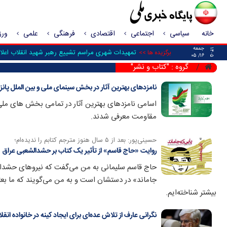
خانه
سیاسی
اجتماعی
اقتصادی
فرهنگی
علمی
ور
جمعه
۱۴۰۵
تمهیدات شهری مراسم تشییع رهبر شهید انقلاب اعلا
برگزیده ها >>
۱۶/ ۰۵
گروه : "کتاب و نشر"
نامزدهای بهترین آثار در بخش سینمای ملی و بین الملل پ
اسامی نامزدهای بهترین آثار در تمامی بخش های ملی 
مقاومت معرفی شدند.
حسینی‌پور: بعد از ۵ سال هنوز مترجم کتابم را ندیده‌ام؛
روایت «حاج قاسم» از تأثیر یک کتاب بر حشدالشعبی عراق
حاج قاسم سلیمانی به من می‌گفت که نیروهای حشدال
جاماند» در دستشان است و به من می‌گویند که ما بعثی
بیشتر شناخته‌ایم.
نگرانی عارف از تلاش عده‌ای برای ایجاد کینه در خانواده انقل