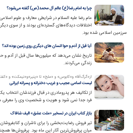
چرا به امام رضا(ع) عالم آل محمد(ص) گفته می‌شود؟
مام رضا علیه السلام در شرایطی معارف و علوم اسلامی 
اختلافات دیدگاه‌های گسترده‌ای بودند و از سوی دیگر ع
سرزمین اسلامی شده بود.
آیا قبل از آدم و حوا انسان های دیگری روی زمین بوده اند؟
تاریخ نشان می‌دهد که میلیون‌ها سال قبل از آدم و ح
زندگی می‌کردند.
از«گرگ‌آقا» و«کابوس» و «ملخ» تا «پنیر»و«نیمکت» و «کفتر
لیست اسامی عجیب و غریب دخترانه و پسرانه ایرانی
از تکالیف هر پدرومادری در قبال فرزندشان انتخاب ی
فرد جدا نمی شود و هویت و شخصیت وی را معرفی می
بازار کتاب ایران در تسخیر «ملت عشق» الیف شافاک
تیر فروش رضایت‌‌بخشی را برای ناشران و کتابفروشان ر
میان پرفروش‌ترین آثار این ماه بود. پرفروش‌ها همچنی