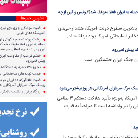
له به ایران فعلا متوقف شد؟/ ونس و کین از چه
آخرین خبرها
در بالاترین سطوح دولت آمریکا، هشدار جی‌دی
قدرت موشکی و پهپادی نیرو‌ها
اندیشکده‌های غربی
ر تسلیحاتی آمریکا پرده برداشته‌اند.
پشت پرده تصمیم ناگهانی تر
حمله به ایران فعلا متوقف شد؟/ 
ایران می‌داند چه اتفاقی خواهد 
لد پیش نمی‌رود
خشم ترامپ از مقاومت ایران؛ 
شدن جنگ ایران خشمگین است.
پیش نمی‌رود
تجهیز ۱۳۰ ناحیه به دستگاه‌های صدور آنی کارت سوخت
قیمت نهاده‌های ساختمانی در 
قدرت غافلگیرکننده ایران در برا
ریسک مرگ سربازان آمریکایی هر
 ریسک مرگ سربازان آمریکایی هر روز بیشتر می‌شود
روزگار پرفراز و نشیب بازیگر با
افزایش تلفات و تخریب گسترده در پایگاههای نظامی آمریکا، به‌ویژه تأیید هلاکت دستکم ۳ نظامی
 را نیز واداشته است تا صراحتاً به قدرت
ید
ا، مقامات نظامی و اطلاعاتی کاخ سفید را