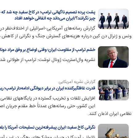
پشت پرده تصمیم ناگهانی ترامپ؛ در کاخ سفید چه شد که حم
چیز نگرانند؟/ایران می‌داند چه اتفاقی خواهد افتاد
گزارش‌ رسانه‌های آمریکایی-اسرائیلی از اختلاف‌نظر 
ونس و ژنرال دن کین درباره هزینه‌های گسترش جنگ و نگرانی از کاهش ذخای
خشم ترامپ از مقاومت ایران؛ وقتی اوضاع بر وفق مراد دونا
نشریه وال‌استریت ژونال نوشت: ترامپ از طولانی 
گزارش نشریه آمریکایی
قدرت غافلگیرکننده ایران در برابر دیوانگی ادامه‌دار ترامپ؛
این کشور، حتی رسانه‌های عمدتاً خط مقدم جریان اصلی
نظامی ایران اذعان کنند.
نگرانی کاخ سفید؛ ایران پیشرفته‌ترین تسلیحات آمریکا را بلع
ناتوانی آمریکا در جبران موشک‌های رهگیر در غرب آسی