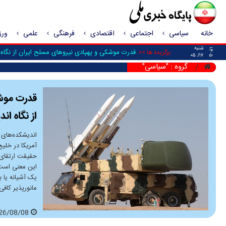
خانه
سیاسی
اجتماعی
اقتصادی
فرهنگی
علمی
ور
شنبه
۱۴۰۵
قدرت موشکی و پهپادی نیرو‌های مسلح ایران از نگاه 
برگزیده ها >>
۱۷/ ۰۵
گروه : "سیاسی"
قدرت موشک
از نگاه ان
اندیشکده‌های 
آمریکا در خلی
این معنی است 
یک آشیانه یا 
مانورپذیر کاف
2026/08/08