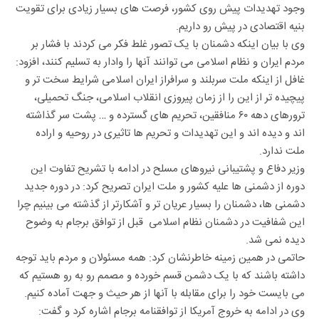
وجود تهدیدات پیش روی کشور، فرصت های بسیار زیادی برای تقویت
بنیه اقتصادی در پیش رو داریم.
وی با بیان اینکه دشمنان با یک تصور غلط فکر می کردند با فشار بر
مردم ایران و نظام اسلامی می توانند آنها را وادار به تسلیم کنند، افزود:
غافل از اینکه ملت سربلند و سرافراز ایران اسلامی شرایط سخت تر و
پیچیده تر از این را از زمان پیروزی انقلاب اسلامی، جنگ تحمیلی،
ترورهای دهه ۶۰ منافقین، تحریم های گسترده و … پشت سر گذاشته
اند و دیده اند و این تهدیدات و تحریم ها تاثیری در روحیه و اراده
ملت ندارد.
وزیر دفاع و پشتیبانی نیروهای مسلح در ادامه با تشریح تفاوت این
دوره از دشمنی ها علیه کشور و ملت ایران تصریح کرد: در دوره جدید
دشمنی ها، دشمنان را بسیار عریان تر و آشکارتر از گذشته می بینیم چرا
این شفافیت در دشمنان نظام اسلامی قبل از توافق برجام به وضوح
دیده نمی شد.
حاتمی در همین زمینه خاطرنشان کرد: همه مسئولان و مردم باید توجه
داشته باشند که با یک دشمن قسم خورده و مصمم رو به رو هستیم که
می بایست خود را برای مقابله با آنها از هر حیث و جهت آماده کنیم.
وی در ادامه به خروج آمریکا از توافقنامه برجام اشاره کرد و گفت: