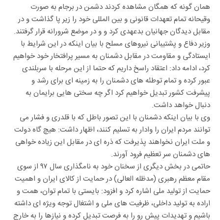
همان گونه که همگان مشاهده کردند دشمن در برجام به صورت
وقیحانه تمام تعهدات قانونی و بین المللی خود را زیر پا گذاشت و در
مقابل دیدگان جهانیان بدعهدی کرد و و در موضع شرورانه قرار گرفتند.
وزیر دفاع و پشتیبانی نیروهای مسلح با بیان اینکه در این شرایط با
ایستادگی و مقاومت در مقابل دشمنان به مسیر پرافتخار خود خواهیم
کرد، ادامه داد: اعتقاد راسخ داریم که حتما از این مرحله با سربلندی
عبور کرده و تمام توطئه های دشمنان را به زمینه ای برای رشد و
پیشرفت کشور تبدیل خواهیم کرد اگر چه سختی هایی برایمان به
دنبال خواهد داشت.
وی با بیان اینکه دشمنان با این تصور باطل که با قلدری و فشار می
توانند مردم ایران را وادار به تسلیم کنند، اظهار داشت: هیچ گاه دولت
و ملت ایران نخواهند پذیرفت که ذره ای در مقابل این زیاده خواهی
های دشمنان سر تعظیم فرود آورند.
حاتمی در بخش دیگری از سخنان خود به نامگذاری سال ۹۷ از سوی
مقام معظم رهبری (مدظله العالی) در حمایت از کالای ایران و اهمیت
حمایت از تولید ملی اشاره کرد و افزود: بایستی با تمام توان، همت و
اراده به تولید داخلی، ظرفیت های ملی و اشتغال توجه ویژه ای داشته
باشیم و تهدیدات پیش رو را به فرصت تبدیل کرده و نیازها را به خارج