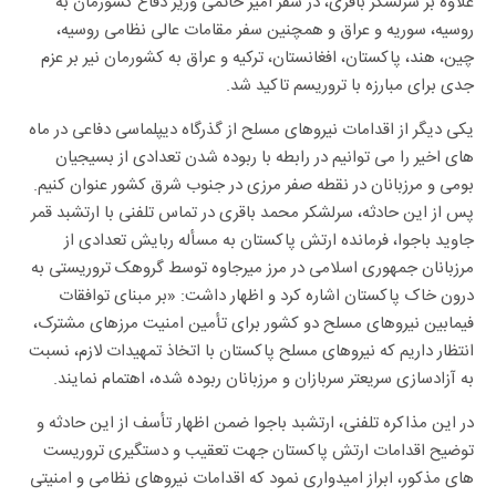
علاوه بر سرلشکر باقری، در سفر امیر حاتمی وزیر دفاع کشورمان به
روسیه، سوریه و عراق و همچنین سفر مقامات عالی نظامی روسیه،
چین، هند، پاکستان، افغانستان، ترکیه و عراق به کشورمان نیر بر عزم
جدی برای مبارزه با تروریسم تاکید شد.
یکی دیگر از اقدامات نیروهای مسلح از گذرگاه دیپلماسی دفاعی در ماه
های اخیر را می توانیم در رابطه با ربوده شدن تعدادی از بسیجیان
بومی و مرزبانان در نقطه صفر مرزی در جنوب شرق کشور عنوان کنیم.
پس از این حادثه، سرلشکر محمد باقری در تماس تلفنی با ارتشبد قمر
جاوید باجوا، فرمانده ارتش پاکستان به مسأله ربایش تعدادی از
مرزبانان جمهوری اسلامی در مرز میرجاوه توسط گروهک تروریستی به
درون خاک پاکستان اشاره کرد و اظهار داشت: «بر مبنای توافقات
فیمابین نیروهای مسلح دو کشور برای تأمین امنیت مرزهای مشترک،
انتظار داریم که نیروهای مسلح پاکستان با اتخاذ تمهیدات لازم، نسبت
به آزادسازی سریعتر سربازان و مرزبانان ربوده شده، اهتمام نمایند.
در این مذاکره تلفنی، ارتشبد باجوا ضمن اظهار تأسف از این حادثه و
توضیح اقدامات ارتش پاکستان جهت تعقیب و دستگیری تروریست
های مذکور، ابراز امیدواری نمود که اقدامات نیروهای نظامی و امنیتی