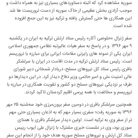
سوریه مشاهده کرد که البته دستاوردهای بسیاری نیز به همراه داشت و
موجب آزادی بخش عظیمی از خاک سوریه از دست تروریست ها شد.
این همکاری ها حتی گسترش یافته و ترکیه نیز به این جمع افزوده
شده است.
سفر ژنرال «حلوصی آکار» رئیس ستاد ارتش ترکیه به ایران در یکشنبه
۹ مهر ۱۳۹۶ و در پاسخ به سفر هیات عالیرتبه نظامی جمهوری اسلامی
ایران یکی از نمونه های رایزنی مقامات ایرانی برای مبارزه با تروریسم
است. رئیس ستاد ارتش ترکیه در مدت اقامت در ایران با سرلشکر
باقری رئیس ستاد کل نیروهای مسلح، دریادار شمخانی دبیر شورای
عالی امنیت ملی و امیر حاتمی وزیر دفاع دیدار کرد. در این دیدارها دو
طرف بر نزدیکی نیروهای مسلح دو کشور و تقویت همکاری در مبارزه با
تروریسم و مخالفت با همه پرسی اقلیم کردستان تاکید کردند.
همچنین سرلشکر باقری در دومین سفر برون‌مرزی خود سه‌شنبه ۲۵ مهر
۱۳۹۶ به سوریه رفت؛ سفری بسیار مهم که به اذعان بسیاری حتی مهم
تر از سفر وی به ترکیه است. اولین دیدار سرلشکر باقری با همتای
سوری بود، وی در نشست خبری مشترک با ژنرال علی ایوب رییس
ستاد کل ارتش و نیروهای مسلح سوریه هدف خود را از انجام این سفر