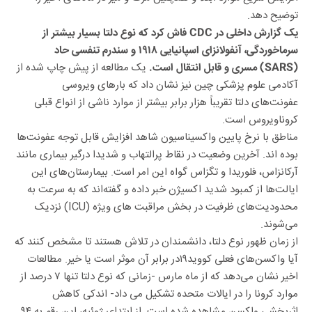
توضیح دهد.
یک گزارش داخلی در CDC فاش کرد که نوع دلتا بسیار بیشتر از
سرماخوردگی، آنفولانزای اسپانیایی ۱۹۱۸ و سندرم تنفسی حاد
یک مطالعه از پیش چاپ شده از
(SARS) مسری و قابل انتقال است.
آکادمی علوم پزشکی چین نیز نشان داد که بارهای ویروسی
عفونت‌های دلتا تقریباً هزار برابر بیشتر از موارد ناشی از انواع قبلی
کروناویروس است.
مناطق با نرخ پایین واکسیناسیون شاهد افزایش قابل توجه عفونت‌ها
بوده اند. آخرین وضعیت در نقاط پرالتهاب و شدیدا درگیر بیماری مانند
آرکانزاس، فلوریدا و تگزاس گواه این امر است. بیمارستان‌های این
ایالت‌ها از کمبود شدید اکسیژن خبر داده و گفته‌اند که به سرعت به
محدودیت‌های ظرفیت در بخش مراقبت های ویژه (ICU) نزدیک
می‌شوند.
از زمان ظهور نوع دلتا، دانشمندان در تلاش هستند تا مشخص کنند که
آیا واکسن‌های فعلی کووید۱۹در برابر آن موثر است یا خیر. مطالعات
اخیر نشان می‌دهد که از ماه مارس -زمانی که نوع دلتا تنها ۷ درصد از
موارد کرونا را در ایالات متحده تشکیل می داد- اندکی کاهش
اثربخشی واکسن مشاهده شده است. از ابتدای ژوئیه، این رقم به ۹۴