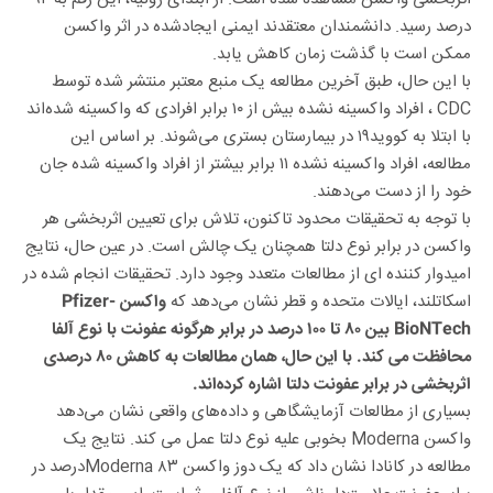
درصد رسید. دانشمندان معتقدند ایمنی ایجادشده در اثر واکسن
ممکن است با گذشت زمان کاهش یابد.
با این حال، طبق آخرین مطالعه یک منبع معتبر منتشر شده توسط
CDC ، افراد واکسینه نشده بیش از ۱۰ برابر افرادی که واکسینه شده‌اند
با ابتلا به کووید۱۹ در بیمارستان بستری می‌شوند. بر اساس این
مطالعه، افراد واکسینه نشده ۱۱ برابر بیشتر از افراد واکسینه شده جان
خود را از دست می‌دهند.
با توجه به تحقیقات محدود تاکنون، تلاش برای تعیین اثربخشی هر
واکسن در برابر نوع دلتا همچنان یک چالش است. در عین حال، نتایج
امیدوار کننده ای از مطالعات متعدد وجود دارد. تحقیقات انجام شده در
اسکاتلند، ایالات متحده و قطر نشان می‌دهد که
واکسن Pfizer-
BioNTech بین ۸۰ تا ۱۰۰ درصد در برابر هرگونه عفونت با نوع آلفا
محافظت می کند. با این حال، همان مطالعات به کاهش ۸۰ درصدی
اثربخشی در برابر عفونت دلتا اشاره کرده‌اند.
بسیاری از مطالعات آزمایشگاهی و داده‌های واقعی نشان می‌دهد
واکسن Moderna بخوبی علیه نوع دلتا عمل می کند. نتایج یک
مطالعه در کانادا نشان داد که یک دوز واکسن Moderna ۸۳درصد در