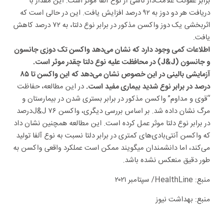
برابر عفونت علامت‌دار ناشی از نوع آلفا موثر است. این مقدار با
دریافت هر دو دوز به ۹۲ درصد افزایش یافت. این در حالی است که
اثربخشی یک دوز واکسن مذکور در برابر نوع دلتا، به ۷۲ درصد کاهش
یافت.
اطلاعات کمی وجود دارد که نشان می‌دهد واکسن تک دوزی جانسون
و جانسون (J&J) در محافظت علیه نوع دلتا چقدر موثر است.
آزمایشی بالینی در این خصوص نشان می‌دهد که این واکسن تا ۸۵
در این مطالعه، حفاظت
درصد در برابر نوع شدید بیماری مفید است.
“قوی و مداوم” واکسن مذکور در برابر بستری شدن در بیمارستان و
مرگ نشان داده شد. بر اساس بررسی دیگری، واکسن J&J ۷۶درصد
در برابر نوع دلتا موثر عمل کرده است. این مطالعه همچنین نشان داد
که واکسن آنتی‌بادی‌های کمتری در برابر دلتا نسبت به نوع آلفا تولید
می‌کند، اما دانشمندان میگویند ممکن است عملکرد واقعی واکسن به
طور دقیق منعکس نشده باشد.
منبع: HealthLine/ سپتامبر ۲۰۲۱
منبع: بهداشت نیوز