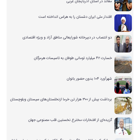
معاند در استان آذربایجان غربی
اقتدار ملی ایران دشمنان را به هراس انداخته است
دو انتصاب در دبیرخانه شورایعالی مناطق آزاد و ویژه اقتصادی
خسارت ۴۲ میلیارد تومانی طوفان به تاسیسات هرمزگان
شهرآورد ۱۰۴ بدون حضور بانوان
برداشت بیش از ۳۰۰ هزار تن خرما ازنخلستان‌های سیستان وبلوچستان
گزیده‌ای از افتخارات مخترع نخستین قلب مصنوعی جهان