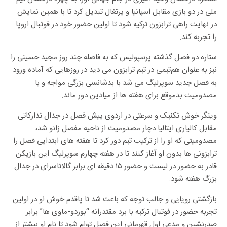
ملی در دو بازی مقابل اسپانیا و پرتغال تبدیل کرد تا با همین نمایش
در نهایت راهی ترابزون ترکیه شود تا اولین حضور خود در فوتبال اروپا
را تجربه کند.
ستاره دو فصل گذشته پرسپولیس که به فاصله چند روز مجید حسینی را
نیز به عنوان هم‌تیمی در تیم ترابزون می دید در روزهایی که آماده ورود
به فصل جدید سوپرلیگ می شد با بدشانسی بزرگی مواجه و با
مصدومیت بدموقع برای هفته ها از میادین دور ماند.
وینگر خوش تکنیک و سرعتی در اردوی پیش فصل در جدال تدارکاتی
مقابل کالیاری ایتالیا دچار مصدومیت از ناحیه مفصل زانو شد،
مصدومیتی که او را از ترکیب تیم دور کرد تا هفته های ابتدایی فصل را
ترابزونی ها بدون او آغاز کنند تا در هفته چهارم سوپرلیگ این بازیکن
قادر به حضور در لیست و حضور ۱۵ دقیقه ای برابر گالاتاسرای در جدال
بزرگ هفته شود.
بازگشتی رویایی و جالب توجه که باعث شد تا پاقدم خوش او در اولین
تجربه حضور در فوتبال ترکیه با برد مقتدرانه “بوردو-ماوی ها” برابر
صدرنشین و مدعی اول قهرمانی این فصل توام شود تا نام او بیشتر از