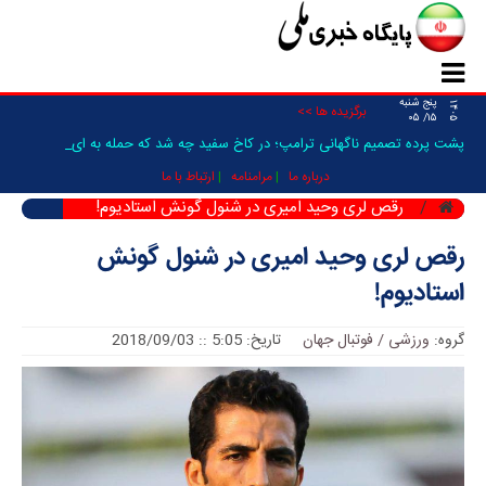
پنج شنبه
۱۴۰۵
برگزیده ها >>
۱۵/ ۰۵
پشت پرده تصمیم ناگهانی ترامپ؛ در کاخ سفید چه شد که حمله به ایران فعل _
درباره ما
مرامنامه
ارتباط با ما
رقص لری وحید امیری در شنول گونش استادیوم!
رقص لری وحید امیری در شنول گونش
استادیوم!
گروه:
ورزشی / فوتبال جهان
تاریخ: 5:05 :: 2018/09/03