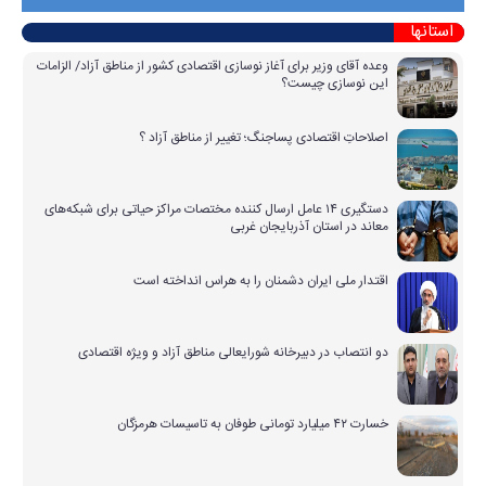
استانها
وعده آقای وزیر برای آغاز نوسازی اقتصادی کشور از مناطق آزاد/ الزامات
این نوسازی چیست؟
اصلاحاتِ اقتصادی پساجنگ؛ تغییر از مناطق آزاد ؟
دستگیری ۱۴ عامل ارسال کننده مختصات مراکز حیاتی برای شبکه‌های
معاند در استان آذربایجان غربی
اقتدار ملی ایران دشمنان را به هراس انداخته است
دو انتصاب در دبیرخانه شورایعالی مناطق آزاد و ویژه اقتصادی
خسارت ۴۲ میلیارد تومانی طوفان به تاسیسات هرمزگان