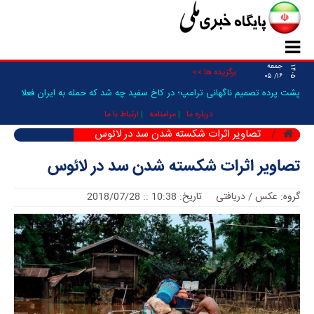
جمعه
۱۴۰۵
برگزیده ها >>
۱۶/ ۰۵
پشت پرده تصمیم ناگهانی ترامپ؛ در کاخ سفید چه شد که حمله به ایران فعلا
متوقف شد؟/ ونس و کین از چه چیز نگرانند؟/ایران می‌داند چه اتفاقی خواهد
درباره ما
مرامنامه
ارتباط با ما
تصاویر اثرات شکسته شدن سد در لائوس
افتاد
تصاویر اثرات شکسته شدن سد در لائوس
گروه:
عکس / دریافتی
تاریخ: 10:38 :: 2018/07/28