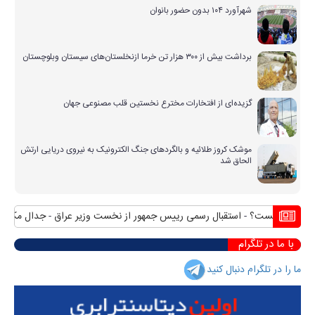
شهرآورد ۱۰۴ بدون حضور بانوان
برداشت بیش از ۳۰۰ هزار تن خرما ازنخلستان‌های سیستان وبلوچستان
گزیده‌ای از افتخارات مخترع نخستین قلب مصنوعی جهان
موشک کروز طلائیه و بالگردهای جنگ الکترونیک به نیروی دریایی ارتش
الحاق شد
نگهای چیست؟
استقبال رسمی رییس جمهور از نخست وزیر عراق
جدال مکرر آتش و
با ما در تلگرام
ما را در تلگرام دنبال کنید