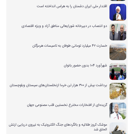
اقتدار ملی ایران دشمنان را به هراس انداخته است
دو انتصاب در دبیرخانه شورایعالی مناطق آزاد و ویژه اقتصادی
خسارت ۴۲ میلیارد تومانی طوفان به تاسیسات هرمزگان
شهرآورد ۱۰۴ بدون حضور بانوان
برداشت بیش از ۳۰۰ هزار تن خرما ازنخلستان‌های سیستان وبلوچستان
گزیده‌ای از افتخارات مخترع نخستین قلب مصنوعی جهان
موشک کروز طلائیه و بالگردهای جنگ الکترونیک به نیروی دریایی ارتش
الحاق شد