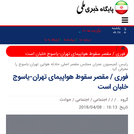
یکشنبه
۱۴۰۵
_
برگزیده ها >>
۱۸/ ۰۵
درباره ما
مرامنامه
ارتباط با ما
فوری / مقصر سقوط هواپیمای تهران-یاسوج خلبان است
رئیس کمیسیون عمران مجلس مقصر اصلی حادثه هوایی تهران-یاسوج را
معرفی کرد.
فوری / مقصر سقوط هواپیمای تهران-یاسوج
خلبان است
گروه:
.
/
/
/
اجتماعی
/
اجتماعی / حوادث
تاریخ: 16:13 :: 2018/04/08