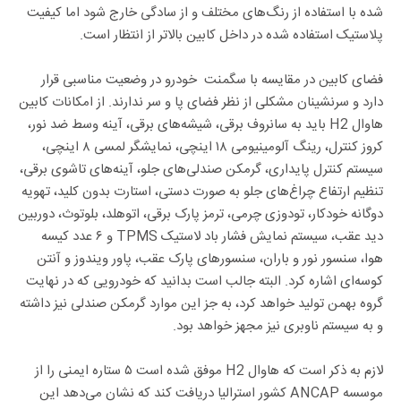
شده با استفاده از رنگ‌های مختلف و از سادگی خارج شود اما کیفیت
پلاستیک استفاده شده در داخل کابین بالاتر از انتظار است.
فضای کابین در مقایسه با سگمنت خودرو در وضعیت مناسبی قرار
دارد و سرنشینان مشکلی از نظر فضای پا و سر ندارند. از امکانات کابین
هاوال H2 باید به سانروف برقی، شیشه‌های برقی، آینه وسط ضد نور،
کروز کنترل، رینگ آلومینیومی ۱۸ اینچی، نمایشگر لمسی ۸ اینچی،
سیستم کنترل پایداری، گرمکن صندلی‌های جلو، آینه‌های تاشوی برقی،
تنظیم ارتفاع چراغ‌های جلو به صورت دستی، استارت بدون کلید، تهویه
دوگانه خودکار، تودوزی چرمی، ترمز پارک برقی، اتوهلد، بلوتوث، دوربین
دید عقب، سیستم نمایش فشار باد لاستیک TPMS و ۶ عدد کیسه
هوا، سنسور نور و باران، سنسورهای پارک عقب، پاور ویندوز و آنتن
کوسه‌ای اشاره کرد. البته جالب است بدانید که خودرویی که در نهایت
گروه بهمن تولید خواهد کرد، به جز این موارد گرمکن صندلی نیز داشته
و به سیستم ناوبری نیز مجهز خواهد بود.
لازم به ذکر است که هاوال H2 موفق شده است ۵ ستاره ایمنی را از
موسسه ANCAP کشور استرالیا دریافت کند که نشان می‌دهد این