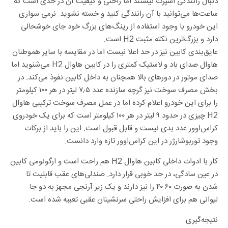
دنبال رانندگی اسپرت نیستند اما راحتی و کیفیت آن در حدی است که
ساعت‌ها می‌توانید با آن رانندگی کنید و خسته نشوید. نرمی سواری
این خودرو با وجود استفاده از رینگ‌های بزرگ خود جای خوشحالی
دارد و بزرگ‌ترین نکته مثبت H2 است.
عایق‌بندی کابین نیز در حد اعلا نیست اما در مقایسه با سایر هموطنان
هاوال صدای باد و لاستیک کمتری را در کابین هاوال H2 می‌شنوید اما
صدای موتور در دورهای بالا همچنان به داخل کابین نفوذ می‌کند. در
بخش مصرف سوخت نیز گرچه سازنده عدد ۷٫۵ لیتر در هر ۱۰۰ کیلومتر
را برای این خودرو اعلام کرده اما در عمل مصرف سوخت ترکیبی هاوال
H2 چیزی در حدود ۹ لیتر در هر ۱۰۰ کیلومتر است که برای یک خودروی
کراس‌اوور عدد بدی نیست و قابل قبول است. این را باید از برکات
وجود توربوشارژر در این کراس‌اوور تازه وارد دانست.
کار با ادوات داخلی کابین هاوال H2 هم راحت است و ارگونومی کابین
در عین سادگی، در حد خوبی قرار دارد. صندلی‌های عقب قابلیت تا
شدن به صورت ۴۰:۶۰ را نیز دارند و یک زیر آرنجی مجهز به دو جا
لیوانی هم برای افزایش راحتی سرنشینان عقبی تعبیه شده است.
نتیجه‌گیری