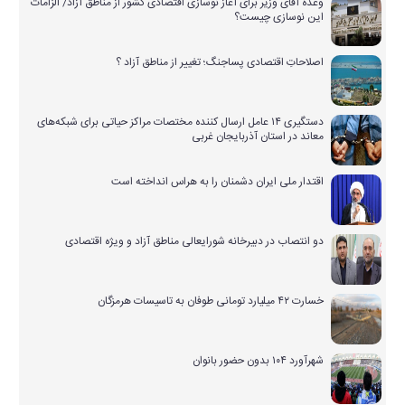
وعده آقای وزیر برای آغاز نوسازی اقتصادی کشور از مناطق آزاد/ الزامات
این نوسازی چیست؟
اصلاحاتِ اقتصادی پساجنگ؛ تغییر از مناطق آزاد ؟
دستگیری ۱۴ عامل ارسال کننده مختصات مراکز حیاتی برای شبکه‌های
معاند در استان آذربایجان غربی
اقتدار ملی ایران دشمنان را به هراس انداخته است
دو انتصاب در دبیرخانه شورایعالی مناطق آزاد و ویژه اقتصادی
خسارت ۴۲ میلیارد تومانی طوفان به تاسیسات هرمزگان
شهرآورد ۱۰۴ بدون حضور بانوان