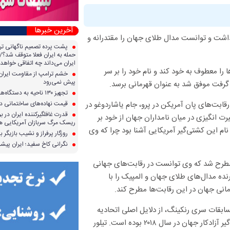
آخرین خبرها
شت سر گذاشت و توانست مدال طلای جهان را مقتدرانه و
پشت پرده تصمیم ناگهانی تر
حمله به ایران فعلا متوقف شد؟/ 
ایران می‌داند چه اتفاقی خواهد 
پس از سال‌ها حضور در میادین موفق شد در سال ۲۰۱۸ نگاه‌ها را معطوف به خود کند و نام خود را بر سر
خشم ترامپ از مقاومت ایران؛ 
پیش نمی‌رود
تجهیز ۱۳۰ ناحیه به دستگاه‌های صدور آنی کارت سوخت
ریگین روسیه، رقابت‌های پان آمریکن در پرو، جام یاشاردوغو در
قیمت نهاده‌های ساختمانی در 
قدرت غافلگیرکننده ایران در برا
رت انگیزی در میان نامداران جهان از خود بر
ریسک مرگ سربازان آمریکایی هر
۲۰۰ تا ۲۰۱۷ کمتر کسی در جهان با نام این کشتی‌گیر آمریکایی آشنا بود چرا که وی
روزگار پرفراز و نشیب بازیگر با
نگرانی کاخ سفید؛ ایران پیشرف
ا مطرح شد که وی توانست در رقابت‌های جهانی
ده مدال‌های طلای جهان و المپیک را با
انی جهان در این رقابت‌ها مطرح کند.
ات سری رنکینگ، از دلایل اصلی اتحادیه
جهانی کشتی برای انتخاب این کشتی‌گیر آمریکایی به عنوان بهترین کشتی‌گیر آزادکار جهان در سال ۲۰۱۸ بوده است. تیلور