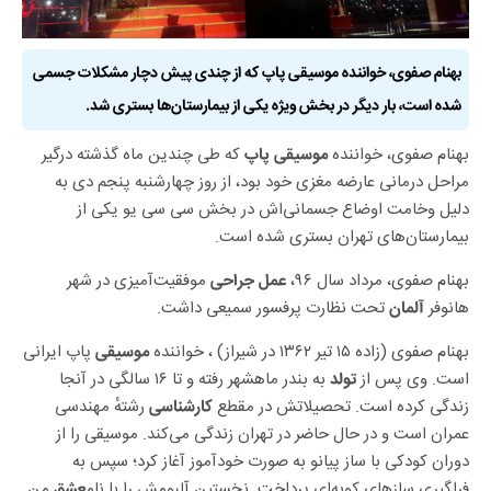
بهنام صفوی، خواننده موسیقی پاپ که از چندی پیش دچار مشکلات جسمی
شده است، بار دیگر در بخش ویژه یکی از بیمارستان‌ها بستری شد.
بهنام صفوی، خواننده
که طی چندین ماه گذشته درگیر
موسیقی پاپ
مراحل درمانی عارضه مغزی خود بود، از روز چهارشنبه پنجم دی به
دلیل وخامت اوضاع جسمانی‌اش در بخش سی سی یو یکی از
بیمارستان‌های تهران بستری شده است.
بهنام صفوی، مرداد سال ۹۶،
موفقیت‌آمیزی در شهر
عمل جراحی
هانوفر
تحت نظارت پرفسور سمیعی داشت.
آلمان
بهنام صفوی (زاده ۱۵ تیر ۱۳۶۲ در شیراز) ، خواننده
پاپ ایرانی
موسیقی
است. وی پس از
به بندر ماهشهر رفته و تا ۱۶ سالگی در آنجا
تولد
زندگی کرده است. تحصیلاتش در مقطع
رشتهٔ مهندسی
کارشناسی
عمران است و در حال حاضر در تهران زندگی می‌کند. موسیقی را از
دوران کودکی با ساز پیانو به صورت خودآموز آغاز کرد؛ سپس به
فراگیری سازهای کوبه‌ای پرداخت. نخستین آلبومش را با نام
من
عشق