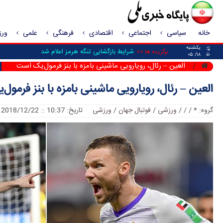
خانه
سیاسی
اجتماعی
اقتصادی
فرهنگی
علمی
ور
یکشنبه
۱۴۰۵
شرایط بازگشایی تنگه هرمز اعلام شد
برگزیده ها >>
۱۸/ ۰۵
العین – رئال، رویارویی ماشینی بامزه با بنز فرمول‌یک است
العین – رئال، رویارویی ماشینی بامزه با بنز فرمو
گروه:
*
/
/
/
ورزشی / فوتبال جهان
/
ورزشی
تاریخ: 10:37 :: 2018/12/22