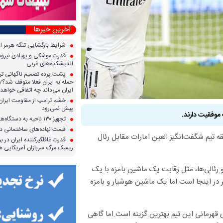
آخرین خبرها
شرایط بازگشایی تنگه هرمز ا
قدرت موشکی و پهپادی نیرو‌ها
اندیشکده‌های غربی
پشت پرده تصمیم ناگهانی تر
حمله به ایران فعلا متوقف شد؟/ 
ایران می‌داند چه اتفاقی خواهد 
خشم ترامپ از مقاومت ایران؛ 
پیش نمی‌رود
موفقیت دارند.
تجهیز ۱۳۰ ناحیه به دستگاه‌های صدور آنی کارت سوخت
قیمت نهاده‌های ساختمانی در 
 تیم شگفت‌انگیز العین امارات مقابل رئال
قدرت غافلگیرکننده ایران در برا
ریسک مرگ سربازان آمریکایی هر
رئالی‌ها، مثل رقابت یک ماشین بامزه با یک
در اینجا است اما یک ماشین هوشیار و بامزه
ی قهرمانی این تیم بهترین گزینه است.اما گاهی