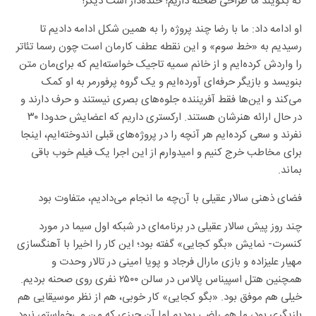
که بگویند ما طراحی صحنه داریم! خنده‌دار است دیگر!
او ادامه داد: ما با رضا چند پروژه را به همین شکل ادامه دادیم تا
رسیدیم به «خط سوم» و این نقطه عطف کارمان است چون رسما تئاتر
را واردش کرده‌ایم و از خانم سمیه تاجیک خواسته‌ایم که برای‌مان متن
بنویسد و بازیگر حرفه‌ای آورده‌ایم و یک گروه پرفورمر به او کمک
می‌کند و این‌ها فقط آفریننده جلوه‌های بصری نیستند و حرف دارند و
در حال ارائه هنرشان هستند. ارکستری داریم که اعضایش حدودا ۳۰
نفرند و سعی کرده‌ایم هر آنچه را در پروژه‌های قبلی اندوخته‌ایم، اینجا
برای مخاطب خرج کنیم و امیدوارم از این اجرا یک فیلم خوب باقی
بماند.
فضای ذهنی سالار عقیلی با آن‌چه ما انجام می‌دادیم، متفاوت بود
چند روز پیش سالار عقیلی در برنامه‌ای در شبکه اول سیما در مورد
کنسرت- نمایش «بگو کجایی» گفته بود؛ این کار را اخیرا با آهنگسازی
مهیار علیزاده و بازی مارال فرجاد و پویا امینی در تالار وحدت و
همچنین هتل اسپیناس پالاس در سالن ۲۵۰۰ نفری روی صحنه بردیم.
خیلی هم موفق بود. «بگو کجایی» کار خوبی، هم از نظر موسیقایی هم
بازیگری بود، ما هم راضی بودیم اما آن چیزی که من می‌خواستم، نبود.