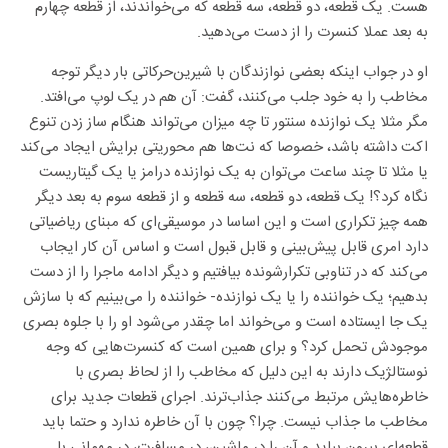
هست. یک قطعه، دو قطعه، سه قطعه که می‌خواندند، از قطعه چهارم
به بعد عملا کنسرت را از دست می‌دهید.
او در جواب اینکه بعضی نوازندگان با شیرین‌حرکاتی بار دیگر توجه
مخاطب را به خود جلب می‌کنند، گفت: آن هم در یک لوپ می‌افتد.
مگر مثلا یک نوازنده سنتور تا چه میزان می‌تواند هنگام ساز زدن تنوع
اکت داشته باشد، خصوصا که نت‌ها هم محوریتی برایش ایجاد می‌کند
یا مثلا تا چند ساعت می‌توان به یک نوازنده درامز یا یک گیتاریست
نگاه کرد؟! یک قطعه، دو قطعه، سه قطعه و از قطعه سوم به بعد دیگر
همه چیز تکراری است و این اساسا در موسیقی‌ای که مبنای ریاضیاتی
دارد امری قابل پیش‌بینی و قابل قبول است و اساس آن کار ایجاب
می‌کند که در تناوبی تکرارشونده بیافتیم و دیگر ادامه ماجرا را از دست
بدهیم؛ یک خواننده را یا یک نوازنده- خواننده را می‌بینیم که با سازش
یک جا ایستاده است و می‌خواند اما چقدر می‌شود او را با جلوه بصری
موجودش تحمل کرد؟ و برای همین است که کنسرت‌هایی که وجه
نوستالژیک دارند به این دلیل که مخاطب را از لحاظ بصری با
خاطره‌هایش مرتبط می‌کنند جذاب‌ترند. اجرای قطعات جدید برای
مخاطب ما جذاب نیست. چرا؟ چون با آن خاطره ندارد و حتما باید
قطعه‌ای بیرون بیاید و آن را در ماشین، در مسافرت، در مهمانی با