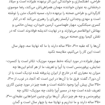
طراحی، آهنگسازی و خوانندگی این اثر برعهده علیزاده است و میلاد
درخشانی به عنوان خواننده مهمان همراهی‌اش می‌کند، رضا موسوی
کارگردانی و طراحی صحنه را برعهده دارد، سمیه تاجیک متن را نوشته
است و مهدی وجدانی ارکستر زهی‌ای را رهبری می‌کند که در کنار
کسری سبکتکین، مهیار طهماسبی، آرمین خیردان، پیمان حاتمی و
بهتاش ابوالقاسم می‌نوازند و در نهایت اندیشه فولادوند است که در
نقش کیمیا روی صحنه می‌رود.
آن‌ها را که عقبه ۳۰۰، ۳۵۰ ساله دارند با ما که نهایتا سه، چهار سال
است این کار را می‌کنیم، مقایسه نکنید
مهیار علیزاده در مورد اینکه «خط سوم» موزیک- تئاتر است یا کنسرت-
نمایش، پرفورمنس است یا اُپرا و تعریف ما از هر کدام این‌ها چه
میزان به معیاری که در خارج از ایران پذیرفته شده نزدیک است یا از
آن دور؟، گفت: فرق ما با آن‌ها در این است که آنجا، در غرب، از ۳۰۰،
۳۵۰ سال پیش اُپرا وجود داشته است و همه چیز در مورد چنین آثاری
تعریف شده است چه در مسیر اُپرا باشد، چه موزیک- تئاتر، چه
پرفورمنس و چه هر چیز دیگر. آن‌ها برای چنین اجراهایی عقبه‌ای ۳۰۰،
۳۵۰ ساله دارند و ما نداریم و نهایتا سه یا چهار سال است و گمان