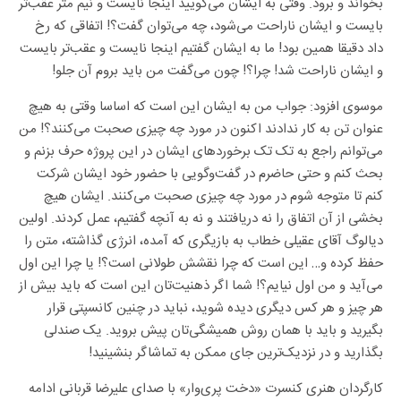
بخواند و برود. وقتی به ایشان می‌گویید اینجا نایست و نیم متر عقب‌تر
بایست و ایشان ناراحت می‌شود، چه می‌توان گفت؟! اتفاقی که رخ
داد دقیقا همین بود! ما به ایشان گفتیم اینجا نایست و عقب‌تر بایست
و ایشان ناراحت شد! چرا؟! چون می‌گفت من باید بروم آن جلو!
موسوی افزود: جواب من به ایشان این است که اساسا وقتی به هیچ
عنوان تن به کار ندادند اکنون در مورد چه چیزی صحبت می‌کنند؟! من
می‌توانم راجع به تک تک برخوردهای ایشان در این پروژه حرف بزنم و
بحث کنم و حتی حاضرم در گفت‌وگویی با حضور خود ایشان شرکت
کنم تا متوجه شوم در مورد چه چیزی صحبت می‌کنند. ایشان هیچ
بخشی از آن اتفاق را نه دریافتند و نه به آنچه گفتیم، عمل کردند. اولین
دیالوگ آقای عقیلی خطاب به بازیگری که آمده، انرژی گذاشته، متن را
حفظ کرده و… این است که چرا نقشش طولانی است؟! یا چرا این اول
می‌آید و من اول نیایم؟! شما اگر ذهنیت‌تان این است که باید بیش از
هر چیز و هر کس دیگری دیده شوید، نباید در چنین کانسپتی قرار
بگیرید و باید با همان روش همیشگی‌تان پیش بروید. یک صندلی
بگذارید و در نزدیک‌ترین جای ممکن به تماشاگر بنشینید!
کارگردان هنری کنسرت «دخت پری‌وار» با صدای علیرضا قربانی ادامه