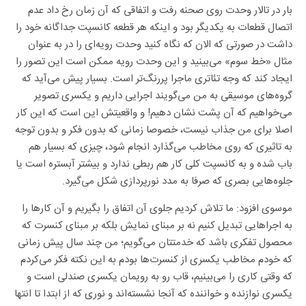
بار در تالار وحدت روی صحنه رفت و اتفاقی که آن زمان رخ داد عدم
اتصال قطعات به یکدیگر بود و اینکه هر قطعه کانسپت جداگانه خود را
داشت در صورتی که الان که نگاه کنید وحدت رویه‌ای را در به عنوان
مثال «خط سوم» می‌بینید و این وحدت رویه ممکن است این تصور را
ایجاد کند که وجه تئاتری ماجرا پررنگ‌تر است. بسیار پیش می‌آید که
گروه‌های موسیقی به من می‌گویند اجرایی داریم و یکسری تصویر
می‌خواهیم که آن پشت نشان دهیم! و واقعیتش این است که این کار
اصلا برای من جذاب نیست، خصوصا زمانی که بدون فکر و بدون توجه
به تاثیری که روی مخاطب می‌گذارد انجام شود، چیزی که بسیار هم
باب شده و به کانسپت کلی کار هم ربطی ندارد و بیشتر آبستره است یا
جلوه‌هایی بصری که صرفا به مدد نورپردازی شکل می‌گیرد.
موسوی افزود: ما تلاش کردیم جلوی آن اتفاق را بگیریم و آن کارها را
به اجراهایی تبدیل کنیم نه بر مبنای نمایش بلکه بر مبنای کنسرت که
محصول تفکری باشد که خدمتتان می‌گویم؛ من چند سال پیش زمانی
که خودم مخاطب یکسری از کنسرت‌ها بودم به این نکته فکر می‌کردم
که وقتی کاری را می‌بینیم، قاب رو به رویمان یکسری صندلی است و
یکسری نوازنده و خواننده که آنجا نشسته‌اند و نوری که از ابتدا تا انتها