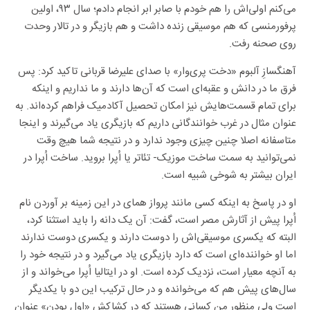
می‌کنم اولی‌اش را هم خودم با صابر ابر انجام دادم؛ سال ۹۳، اولین
پرفورمنسی که هم موسیقی زنده داشت و هم بازیگر و در تالار وحدت
روی صحنه رفت.
آهنگسازِ آلبوم «دخت پری‌وار» با صدای علیرضا قربانی تاکید کرد: پس
فرق ما در دانش و عقبه‌ای است که آن‌ها دارند و ما نداریم و اینکه
برای تمام قسمت‌هایش نیز امکان تحصیل آکادمیک فراهم کرده‌اند. به
عنوان مثال در غرب خوانندگانی داریم که بازیگری یاد می‌گیرند و اینجا
متاسفانه اصلا چنین چیزی وجود ندارد و در نتیجه شما هیچ وقت
نمی‌توانید به سمت ساخت موزیک- تئاتر یا اُپرا بروید. ساخت اُپرا در
ایران بیشتر به شوخی شبیه است.
او در پاسخ به اینکه کسی مانند پرواز همای در این زمینه بر آوردن نام
اُپرا پیش از آثارش مصر است، گفت: آن یک دانه را باید استثنا کرد،
البته که یکسری موسیقی‌اش را دوست دارند و یکسری دوست ندارند
اما او خواننده‌ای است که دارد بازیگری یاد می‌گیرد و در نتیجه خود را
به آنچه معیار است، نزدیک کرده است. او در ایتالیا اُپرا می‌خواند و از
سال‌های پیش هم که می‌خوانده و در حال ترکیب این دو با یکدیگر
است ولی منظور من کسانی هستند که در کشاکش «اول بودن» عنوان