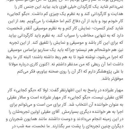
نمی‌دانم شاید یک کارگردان خیلی قوی باید بیاید این جنس کار را
هدایت و کارگردانی کند و به نظرم یک چیزی کم داشت. «بگو کجایی»
کار خودم بود و باید از آن دفاع کنم اما حقیقت را می‌گویم. بعد از این
شاید کمتر کنسرت- نمایش کار کنم و به نظرم موسیقی آنقدر شخصیت
دارد که به تنهایی مخاطب را سیراب کند. به نظرم باید کارگردانی بیاید
که برای این کار باشد و موسیقی و نمایش را تلفیق کند. از این تجربه
نیز، هم خوشحالم هم نیستم؛ چراکه باید یک سناریو براساس موسیقی
که اجرا می‌شود، نوشته شود تا به هم ربط داشته باشند؛ البته کار ما ربط
داشت اما آن ربطی که من مدنظر داشتم نه. اکنون کاری درباره مولانا
با علی پژوهشگر دارم که اگر آن را روی صحنه بیاورم، فکر می‌کنم
موفق‌تر باشد.
مهیار علیزاده در پاسخ به این اظهارنظر گفت: اولا که «بگو کجایی» کار
آقای عقیلی نیست، «بگو کجایی» کار مهیار علیزاده است و سالار عقیلی
به عنوان خواننده آن انتخاب شد. کار برای من است و می‌توانم برای
اجرا به هر خواننده دیگری بسپارمش. آقای عقیلی اولین تجربه‌شان را
در این زمینه انجام می‌دادند و دوست داشتند مانند همایون شجریان و
دیگران چنین تجربه‌ای را پشت سر بگذارند. ما نخست، سه شب در