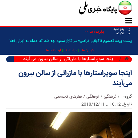
پنج شنبه
۱۴۰۵
برگزیده ها >>
۱۵/ ۰۵
پشت پرده تصمیم ناگهانی ترامپ؛ در کاخ سفید چه شد که حمله به ایران فعلا
متوقف شد؟/ ون_
درباره ما
مرامنامه
ارتباط با ما
اینجا سوپراستارها با مازراتی از سالن بیرون می‌آیند
اینجا سوپراستارها با مازراتی از سالن بیرون
می‌آیند
گروه:
.
/
فرهنگی
/
فرهنگی / هنرهای تجسمی
تاریخ: 10:12 :: 2018/12/11