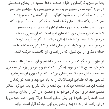
رضا موسوی، کارگردان و طراح صحنه «خط سوم» در ابتدای صحبتش
در مورد آنچه سالار عقیلی در برنامه‌ای تلویزیونی به میزبانی علی ضیا،
در مورد «بگو کجایی» و شیوه کارگردانی آن گفته بود، توضیح داد:
نمی‌دانم اینکه سالار عقیلی گفته است «بگو کجایی»، «آن چیزی که
من می‌خواستم نبود» عین جمله ایشان است یا نقل به مضمون
شماست ولی سوال من از ایشان این است که آن چیزی که شما
می‌خواستید، چه بود؟! شما زمانی می‌توانید بگویید آن چیزی که
می‌خواستم نبود و خواسته‌ام عملی نشد و تفکراتم پیاده نشد یا هر
جمله دیگری از این قبیل، که در راستای آن کانسپت حرکت کنید.
او افزود: در «بگو کجایی» ما ایده‌ای داشتیم و آن ایده در قالب قصه
کوچکی مطرح شد در مورد زندگی یک دختر و پسر در زیرزمینی قدیمی.
به همین دلیل هم یک میز خیلی بزرگ داشتیم که روی آن چیزهایی
قدیمی بود که فضایی نوستالژیک را به یاد می‌آورد و همه نوازندگان
پشت آن میز نشسته بودند و این قصه را یک نفر روایت می‌کرد. سالار
عقیلی فقط برای این کار می‌خواند و همین الان اگر از ایشان بپرسید
شما قصه را می‌دانید؟ جوابش منفی است! چرا؟! چون اصلا خودش را
در آن راستا قرار نداده بود و تصورش این بود که قرار است بیاید