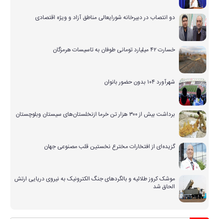
دو انتصاب در دبیرخانه شورایعالی مناطق آزاد و ویژه اقتصادی
خسارت ۴۲ میلیارد تومانی طوفان به تاسیسات هرمزگان
شهرآورد ۱۰۴ بدون حضور بانوان
برداشت بیش از ۳۰۰ هزار تن خرما ازنخلستان‌های سیستان وبلوچستان
گزیده‌ای از افتخارات مخترع نخستین قلب مصنوعی جهان
موشک کروز طلائیه و بالگردهای جنگ الکترونیک به نیروی دریایی ارتش
الحاق شد