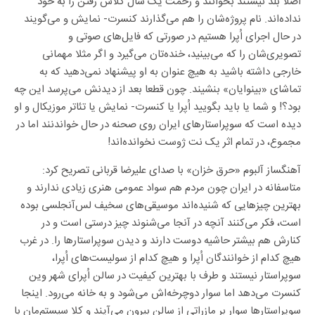
اصلا بلد نیستند بخوانند و زحمت یک سال کلاس رفتن را به خود
نداده‌اند. نام پروژه‌شان را هم می‌گذارند کنسرت- نمایش و می‌گویند
در حال اجرای اُپرا هستیم در صورتی که فایل‌های صوتی و
تصویری‌شان را که می‌بینید، خنده‌تان می‌گیرد و اگر مثلا مهمانی
خارجی داشته باشید به هیچ عنوان به او پیشنهاد نمی‌دهید که به
تماشای «بینوایان» بنشیند. چون قطعا بعد از دیدنش می‌پرسد این چه
بود؟! و شما یا باید بگویید اُپرا یا کنسرت- نمایش یا تئاتر موزیکال و او
دیده است که سوپراستارهای ایران روی صحنه در حال خواندنند اما در
مجموع، در تمام اثر یک نت ژوست نخوانده‌اند!
آهنگساز آلبوم «حرق خزان» با صدای علیرضا قربانی تصریح کرد:
متاسفانه در ایران چون مردم هم سواد عمومی هنری زیادی ندارند و
بهترین چیزهایی که شنیده‌اند موسیقی‌های سخیف لس‌آنجلسی بوده
است، فکر می‌کنند آنچه در آنجا می‌شنوند چیز درستی است و در
کنارش هم بیشتر حاشیه دوست دارند و دیدن سوپراستارها را. در غرب
هیچ کدام از خوانندگان اُپرا و هیچ کدام از سولیست‌های اُپرا،
سوپراستار نیستند و طرف با بهترین کیفیت در سالن اُپرای شهر وین
کنسرت می‌دهد اما سوار دوچرخه‌اش می‌شود و به خانه می‌رود. اینجا
سوپراستارها سوار بر مازراتی از سالن بیرون می‌آیند و کلا سیستم‌مان با