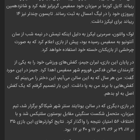
ریباند کایل کوزما بر میزبان خود ممفیس گریزلیز غلبه کرد و شانزدهمین
پیروزی خود را در لیگ امسال به ثبت رساند. تایسون چندلر نیز ۱۴
ریباند برای لیکرز داشت.
لوک والتون، سرمربی لیکرز به دلیل اینکه تیمش در نیمه شب از سان
آنتونیو به ممفیس رسیده بود،‌ پیش از بازی اعلام کرد که به صورت
چرخشی از بازیکنان خسته خود استفاده خواهد کرد.
در پایان این بازی، لبران جیمز، کفش‌های ورزشی خود را به یکی از
کارمندان سالن فدکس فوروم شهر ممفیس اهدا کرد. جیمز در این مورد
گفت: من هر سال که به این سالن می‌آیم، این دختر را می‌بینم که
کفش‌هایی با برند من به پا داشت. این بار تصمیم گرفتم که یک کفش
اصل به او بدهم.
در بازی دیگری که در سالن یونایتد سنتر شهر شیکاگو برگزار شد، تیم
میزبان، متحمل شکست سنگینی مقابل بوستون سلتیکس شد و با
اختلاف ۵۶ امتیاز، نتیجه را واگذار کرد. نتایج کوارترهای این بازی ۳۵
بر ۱۷، ۲۹ بر ۲۶، ۲۹ بر ۱۷ و ۴۰ بر ۱۷ بود.