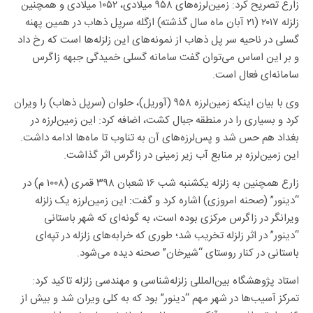
زارع تصریح کرد: زمین‌لرزه‌های ۹۵۸ میلادی، ۱۰۵۲ میلادی و همچنین
زلزله ۲۰۱۷ (۲۱ آبان ماه سال گذشته) ازگله سرپل ذهاب در همین پهنه
گسلی در ناحیه سر پل ذهاب از نمونه‌های این زلزله‌ها است که رخ داد
و بر این اساس می‌توان گفت سامانه گسلی خمیدگی جبهه زاگرس
سامانه‌ای فعال است.
وی با بیان اینکه زمین‌لرزه ۹۵۸ (آوریل)، حلوان (سرپل ذهاب) را ویران
کرد و بسیاری را در منطقه جبال کشت، اضافه کرد: این زمین‌لرزه در
بغداد هم حس شد و پس‌لرزه‌های آن به تناوب تا ماه‌ها ادامه داشت.
این زمین‌لرزه بر منابع آب زیر زمینی در زاگرس اثر گذاشت.
زارع همچنین به زلزله یکشنبه شب ۱۶ شعبان ۳۹۸ قمری (۱۰۰۸ م) در
“دینور” (صحنه امروزی) اشاره کرد و گفت: این زمین‌لرزه یک زلزله
ویرانگر در زاگرس مرکزی بوده است، به گونه‌ای که شهر باستانی
“دینور” در اثر زلزله تخریب شد؛ طوری که خرابه‌های زلزله در تپه‌ای
باستانی در کنار روستای “شیرخان” صحنه دیده می‌شود.
استاد پژوهشگاه بین‌المللی زلزله‌شناسی و مهندسی زلزله تاکید کرد:
تمرکز آسیب‌ها در شهر مهم “دینور” بود که به کلی ویران شد و بیش از