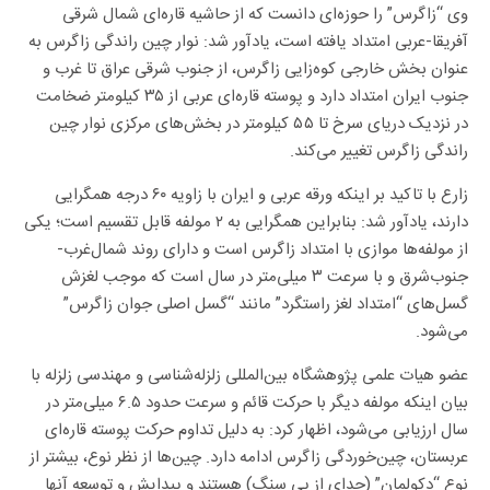
وی “زاگرس” را حوزه‌ای دانست که از حاشیه قاره‌ای شمال شرقی
آفریقا-عربی امتداد یافته است، یادآور شد: نوار چین راندگی زاگرس به
عنوان بخش خارجی کوه‌زایی زاگرس، از جنوب شرقی عراق تا غرب و
جنوب ایران امتداد دارد و پوسته قاره‌ای عربی از ۳۵ کیلومتر ضخامت
در نزدیک دریای سرخ تا ۵۵ کیلومتر در بخش‌های مرکزی نوار چین
راندگی زاگرس تغییر می‌کند.
زارع با تاکید بر اینکه ورقه عربی و ایران با زاویه ۶۰ درجه همگرایی
دارند، یادآور شد: بنابراین همگرایی به ۲ مولفه قابل تقسیم است؛ یکی
از مولفه‌ها موازی با امتداد زاگرس است و دارای روند شمال‌غرب-
جنوب‌شرق و با سرعت ۳ میلی‌متر در سال است که موجب لغزش
گسل‌های “امتداد لغز راستگرد” مانند “گسل اصلی جوان زاگرس”
می‌شود.
عضو هیات علمی پژوهشگاه بین‌المللی زلزله‌شناسی و مهندسی زلزله با
بیان اینکه مولفه دیگر با حرکت قائم و سرعت حدود ۶.۵ میلی‌متر در
سال ارزیابی می‌شود، اظهار کرد: به دلیل تداوم حرکت پوسته قاره‌ای
عربستان، چین‌خوردگی زاگرس ادامه دارد. چین‌ها از نظر نوع، بیشتر از
نوع “دکولمان” (جدای از پی سنگ) هستند و پیدایش و توسعه آنها