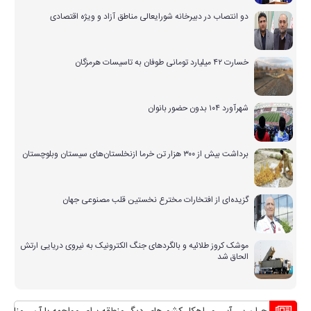
دو انتصاب در دبیرخانه شورایعالی مناطق آزاد و ویژه اقتصادی
خسارت ۴۲ میلیارد تومانی طوفان به تاسیسات هرمزگان
شهرآورد ۱۰۴ بدون حضور بانوان
برداشت بیش از ۳۰۰ هزار تن خرما ازنخلستان‌های سیستان وبلوچستان
گزیده‌ای از افتخارات مخترع نخستین قلب مصنوعی جهان
موشک کروز طلائیه و بالگردهای جنگ الکترونیک به نیروی دریایی ارتش
الحاق شد