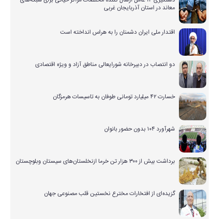
دستگیری ۱۴ عامل ارسال کننده مختصات مراکز حیاتی برای شبکه‌های
معاند در استان آذربایجان غربی
اقتدار ملی ایران دشمنان را به هراس انداخته است
دو انتصاب در دبیرخانه شورایعالی مناطق آزاد و ویژه اقتصادی
خسارت ۴۲ میلیارد تومانی طوفان به تاسیسات هرمزگان
شهرآورد ۱۰۴ بدون حضور بانوان
برداشت بیش از ۳۰۰ هزار تن خرما ازنخلستان‌های سیستان وبلوچستان
گزیده‌ای از افتخارات مخترع نخستین قلب مصنوعی جهان