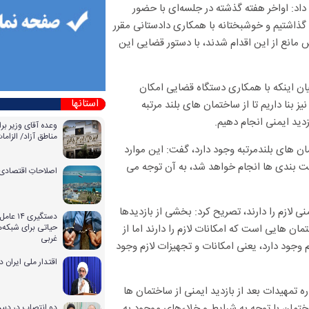
داد: اواخر هفته گذشته در جلسه‌ای با حضور
گذاشتیم و خوشبختانه با همکاری دادستانی مقرر
 مانع از این اقدام شدند، با دستور قضایی این
ن اینکه با همکاری دستگاه قضایی امکان
استانها
ز بنا داریم تا از ساختمان های بلند مرتبه
دید ایمنی انجام دهیم.
وعده آقای وزیر بر
مناطق آزاد/ الزا
ص ساختمان های بلندمرتبه وجود دارد، گفت: این موارد
یت بندی ها انجام خواهد شد، به آن توجه می
اصلاحاتِ اقتصادی 
ه اینکه آیا ساختمان های بلندمرتبه در مناطقی مانند منطقه ۲۲ ایمنی لازم را دارند، تصریح کرد: بخشی از بازدیدها
دستگیری
ان هایی است که امکانات لازم را دارند اما از
حیاتی برای شبکه‌ه
غربی
م وجود دارد، یعنی امکانات و تجهیزات لازم وجود
اقتدار ملی ایران 
تمهیدات بعد از بازدید ایمنی از ساختمان ها
اختمان با توجه به شرایط و خلاءهای موجود به
دو انتصاب در دبیر