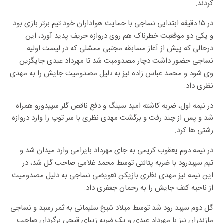
کردند.
در ۱۵ دقیقه ابتدایی نساجی با حمایت هواداران خود تیم برتر بازی بود
و یکی دو موقعیت خطرناک هم روی دروازه حریف پدید آورد، این
درحالی که
پیش از آغاز مسابقه مجتبی ممشلی که در لیست اولیه
نساجی حضور داشت دچار مصدومیت شد تا مهرداد عبدی جایگزین
وی شود
و
محمد عباس زاده نیز به دلیل مصدومیت جایش را به مهدی
نظری داد.
در نیمه اول،
ضربه کاشته امید سینگ و دفع ناقص گلر سپیدورو همراه
شد و پس از چند رفت و برگشت مهدی نظری با سر توپ را وارد دروازه
رشتی ها کرد.
در نیمه دوم
یعقوب کریمی به جای مهرداد بایرامی وارد میدان شد و
تیم سپیدرود با ضربه پتالتی توسط محمد غلامی صاحب گل شد، در
این نیمه نیز
مهدی نظری بازیکن تعویضی نساجی به دلیل مصدومیت
از ناحیه کتف جایش را به رحمان جعفری داد.
گل دوم سپید رود شد توسط میلاد شیخ سلیمانی به ثمر رسید و نساجی
مازندران نیز با مهرداد عبدی و یک ضربه زیبای قیچی برگردان صاحب