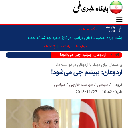
پنج شنبه
۱۴۰۵
برگزیده ها >>
۱۵/ ۰۵
پشت پرده تصمیم ناگهانی ترامپ؛ در کاخ سفید چه شد که حمله به ای_
درباره ما
مرامنامه
ارتباط با ما
اردوغان: ببینیم چی می‌شود!
بن‌سلمان برای دیدار با اردوغان درخواست داد
اردوغان: ببینیم چی می‌شود!
گروه:
.
/
سیاسی / سیاست خارجی
/
سیاسی
تاریخ: 10:42 :: 2018/11/27