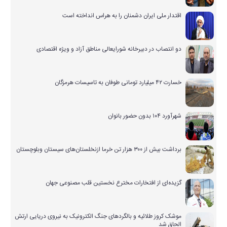
اقتدار ملی ایران دشمنان را به هراس انداخته است
دو انتصاب در دبیرخانه شورایعالی مناطق آزاد و ویژه اقتصادی
خسارت ۴۲ میلیارد تومانی طوفان به تاسیسات هرمزگان
شهرآورد ۱۰۴ بدون حضور بانوان
برداشت بیش از ۳۰۰ هزار تن خرما ازنخلستان‌های سیستان وبلوچستان
گزیده‌ای از افتخارات مخترع نخستین قلب مصنوعی جهان
موشک کروز طلائیه و بالگردهای جنگ الکترونیک به نیروی دریایی ارتش
الحاق شد