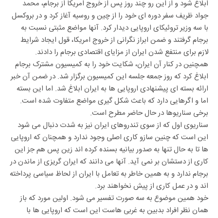
ابلاغ شود و از این رو چند روز پس از خروج امریکا از برجام، محمد
جواد ظریف سفر دوره ای خود را از چین و روسیه آغاز کرد و در بروکسل
با سه وزیر تروئیکای اروپایی دیدار کرد. آنها مواضع مثبتی نسبت به
برجام گرفتند و ضمن ابراز نگرانی از خروج امریکا، قول ایجاد شرایط
لازم برای منتفع شدن ایران از مزایای اقتصادی برجام را دادند.
همچنین در کنار آن ایران، شکایت خود را به کمیسیون مشترک برجام
ابلاغ کرد که روز جمعه جلسه این کمیسیون برگزار شد. در ضمن آن خبر
ارائه بسته ای پیشنهادی اروپایی ها به ایران ابلاغ شد. اما این بسته
اما و اگرهایی دارد که باعث شکل گیری مواضع متفاوت شده است.
برخی سناریوها در حال حاضر مطرح است.
سناریوی اول که از سوی تندروهای ایران نیز به شدت دنبال می شود
این است که چنین سازو کاری اصلی وجود ندارد و همچنان که اروپایی
ها تا به حال تنها به صدور بیانیه بسنده کرده اند زین پس هم جز این
کاری از دستشان بر نمی آید. آنها می دانند که ایران گریزی از ماندن در
برجام ندارد و به همین خاطر به تعامل با ایران از لحاظ سیاسی پرداخته
اند و در عمل کاری از پیش نخواهند برد.
خود همین موضوع به سه صورت تفسیر می شود. اولین مورد که باز
همان نظر افراد بدبین به غربی هاست این است که اروپایی ها با