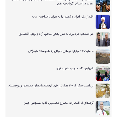
معاند در استان آذربایجان غربی
اقتدار ملی ایران دشمنان را به هراس انداخته است
دو انتصاب در دبیرخانه شورایعالی مناطق آزاد و ویژه اقتصادی
خسارت ۴۲ میلیارد تومانی طوفان به تاسیسات هرمزگان
شهرآورد ۱۰۴ بدون حضور بانوان
برداشت بیش از ۳۰۰ هزار تن خرما ازنخلستان‌های سیستان وبلوچستان
گزیده‌ای از افتخارات مخترع نخستین قلب مصنوعی جهان