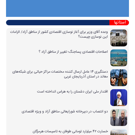
استانها
وعده آقای وزیر برای آغاز نوسازی اقتصادی کشور از مناطق آزاد/ الزامات
این نوسازی چیست؟
اصلاحاتِ اقتصادی پساجنگ؛ تغییر از مناطق آزاد ؟
دستگیری ۱۴ عامل ارسال کننده مختصات مراکز حیاتی برای شبکه‌های
معاند در استان آذربایجان غربی
اقتدار ملی ایران دشمنان را به هراس انداخته است
دو انتصاب در دبیرخانه شورایعالی مناطق آزاد و ویژه اقتصادی
خسارت ۴۲ میلیارد تومانی طوفان به تاسیسات هرمزگان