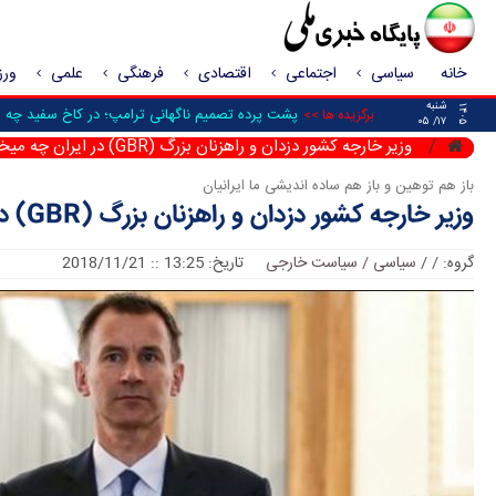
خانه
سیاسی
اجتماعی
اقتصادی
فرهنگی
علمی
ور
شنبه
۱۴۰۵
پشت پرده تصمیم ناگهانی ترامپ؛ در کاخ سفید چه شد 
برگزیده ها >>
۱۷/ ۰۵
وزیر خارجه کشور دزدان و راهزنان بزرگ (GBR) در ایران چه میخواست؟
باز هم توهین و باز هم ساده اندیشی ما ایرانیان
وزیر خارجه کشور دزدان و راهزنان بزرگ (GBR) در ایران چه میخواست؟
گروه:
/
/
سیاسی / سیاست خارجی
تاریخ: 13:25 :: 2018/11/21