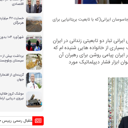
اقتصادی
خسارت ۴۲ 
سوسان ایرانی(که با تابعیت بریتانیایی برای
هرمزگان
شهرآورد ۱۰۴ بدون حضور بانوان
یرانی تبار دو تابعیتی زندانی در ایران
 بسیاری از خانواده هایی شنیده ام که
ر ایران پیامی روشن برای رهبران آن
سیستان وبلوچستا
وان ابزار فشار دیپلماتیک مورد
گزیده‌ای از افتخ
جهان
موشک کروز طلائیه 
نیروی دریایی ارت
 آن
منافع پایدار ایران در شانگهای چیست؟
استقبال رسمی رییس جمهور از نخست