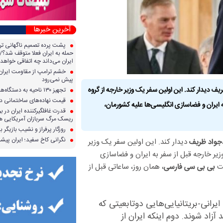
آخرین خبرها
پشت پرده تصمیم ناگهانی تر
حمله به ایران فعلا متوقف شد؟/ 
ایران می‌داند چه اتفاقی خواهد 
خشم ترامپ از مقاومت ایران؛ 
پیش نمی‌رود
 ظریف دیدار کند. این اولین سفر یک وزیر خارجه از گروه
تجهیز ۱۳۰ ناحیه به دستگاه‌های صدور آنی کارت سوخت
قیمت نهاده‌های ساختمانی در 
فر به ایران و فضاسازی انگلیسی‌ها علیه کشورمان،
قدرت غافلگیرکننده ایران در برا
ریسک مرگ سربازان آمریکایی هر
روزگار پرفراز و نشیب بازیگر با
نگرانی کاخ سفید؛ ایران پیشرف
دیدار کند. این اولین سفر یک وزیر
واد ظریف
 اظهارات وزیر خارجه قبل از سفر به ایران و فضاسازی
یت
، همان روز، ساعاتی قبل از
بی بی سی فارسی
یرانی-بریتانیایی‌هایی دوتابعیتی که
آزاد شوند. دوم اینکه ایران از