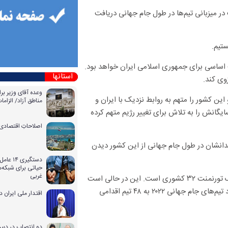
در میزبانی تیم‌ها در طول جام جهانی دریافت
تیم.
اساسی برای جمهوری اسلامی ایران خواهد بود.
استانها
وی کند.
وعده آقای وزیر بر
د و این کشور را متهم به روابط نزدیک با ایران و
مناطق آزاد/ الزا
ایگانش را به تلاش برای تغییر رژیم متهم کرده
اصلاحاتِ اقتصادی 
ندانشان در طول جام جهانی از این کشور دیدن
دستگیری
حیاتی برای شبکه‌ه
غربی
او هم‌چنین در پایان اعلام کرد: برنامه‌های قطر برای میزبانی جام جهانی یک تورنمنت ۳۲ کشوری است. این‌ در حالی است
که جیانی اینفانتنیو، رییس فیفا نیز پیش تر اعلام کرده بود که افزایش تعداد تیم‌های جام جهانی ۲۰۲۲ به ۴۸ تیم اقدامی
اقتدار ملی ایران 
دو انتصاب در دبیر