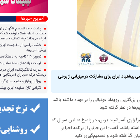
آخرین خبرها
پشت پرده تصمیم ناگهانی تر
حمله به ایران فعلا متوقف شد؟/ 
ایران می‌داند چه اتفاقی خواهد 
خشم ترامپ از مقاومت ایران؛ 
پیش نمی‌رود
تجهیز ۱۳۰ ناحیه به دستگاه‌های صدور آنی کارت سوخت
قیمت نهاده‌های ساختمانی در 
قدرت غافلگیرکننده ایران در برا
ریسک مرگ سربازان آمریکایی هر
 این کشور در حال بررسی پیشنهاد ایران برای مشارکت در میزبانی از برخی
روزگار پرفراز و نشیب بازیگر با
نگرانی کاخ سفید؛ ایران پیشرف
 بزرگترین رویداد فوتبالی را بر عهده داشته باشد
ها در نظر گرفته شود.
ماندهی جام جهانی ۲۰۲۲ در گفت‌وگو با خبرگزاری ‌آسوشیتد پرس، در پاسخ به این سوال که
اشته باشد، گفت‌: این جزئی از برنامه اجرایی
ن گذاشته شود و تصمیم‌گیری کنیم.