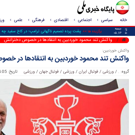
خانه
سیاسی
اجتماعی
اقتصادی
فرهنگی
علمی
ور
جمعه
۱۴۰۵
پشت پرده تصمیم ناگهانی ترامپ؛ در کاخ سفید چه ش
برگزیده ها >>
۱۶/ ۰۵
واکنش تند محمود خوردبین به انتقادها در خصوص دخترانش
واکنش خوردبین:
واکنش تند محمود خوردبین به انتقادها در خص
گروه:
.
/
ورزشی / فوتبال ایران
/
ورزشی / فوتبال جهان
/
ورزشی
تاریخ: 14:05 :: 2018/11/12