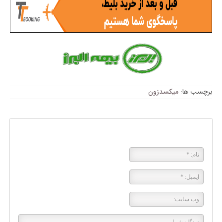
برچسب ها:
میکسدزون
پاسخی بگذارید