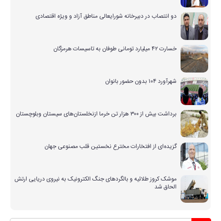
دو انتصاب در دبیرخانه شورایعالی مناطق آزاد و ویژه اقتصادی
خسارت ۴۲ میلیارد تومانی طوفان به تاسیسات هرمزگان
شهرآورد ۱۰۴ بدون حضور بانوان
برداشت بیش از ۳۰۰ هزار تن خرما ازنخلستان‌های سیستان وبلوچستان
گزیده‌ای از افتخارات مخترع نخستین قلب مصنوعی جهان
موشک کروز طلائیه و بالگردهای جنگ الکترونیک به نیروی دریایی ارتش
الحاق شد