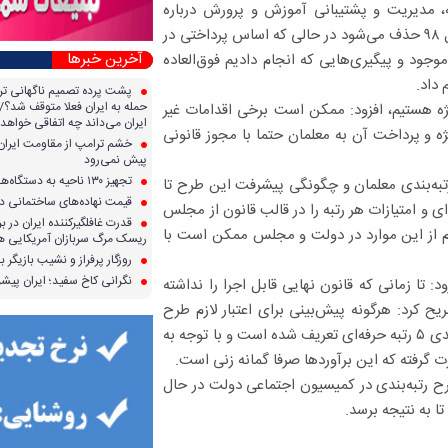
ه، مدیریت و پشتیبانی آموزش و پرورش درباره
چگونگی اعمال ۱۸ درصد فوق‌العاده ویژه که طبق رای دیوان عدالت در سال ۹۸ حذف می‌شود در حالی که اساس پرداختی در
آخرین خبرها
د و پیگیری‌هایی که انجام دادیم فوق‌العاده
 داد.
پشت پرده تصمیم ناگهانی تر
حمله به ایران فعلا متوقف شد؟/ 
یژه هستیم، افزود: ممکن است برخی اقدامات غیر
ایران می‌داند چه اتفاقی خواهد 
ه و پرداخت آن به معلمان حتما با مجوز قانونی
خشم ترامپ از مقاومت ایران؛ 
پیش نمی‌رود
تجهیز ۱۳۰ ناحیه به دستگاه‌های صدور آنی کارت سوخت
به‌بندی معلمان و چگونگی پیشرفت این طرح تا
قیمت نهاده‌های ساختمانی در 
ی و امتیازات هر رتبه را در قالب قانون از مجلس
قدرت غافلگیرکننده ایران در برا
دام از این موارد در دولت و مجلس ممکن است با
ریسک مرگ سربازان آمریکایی هر
روزگار پرفراز و نشیب بازیگر با
نگرانی کاخ سفید؛ ایران پیشرف
: تا زمانی که قانون نهایی قابل اجرا را نداشته
ریح کرد: هرگونه پیش‌بینی برای اعتبار لازم طرح
رتبه‌بندی برآورد اولیه است و نمی‌توانیم آن را قطعی بدانیم؛ در طرح رتبه‌بندی ۵ رتبه حرفه‌ای تعریف شده است و با توجه به
ت گرفته که این برآوردها صرفا گمانه زنی است.
ح رتبه‌بندی در کمیسیون اجتماعی دولت در حال
 به نتیجه برسد.