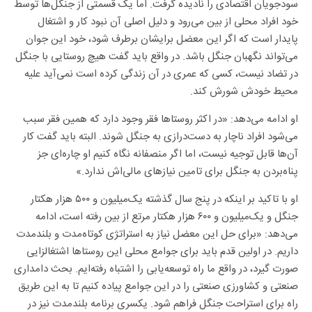
سودجویان اقتصادی را نادیده گرفت. اما یک قسمتی از جنگل‌ها توسط
خود افراد محلی از بین می‌رود و دلیل اصلی آن نبود کار و اشتغال
پایدار است که اگر این معضل برایشان برطرف شود، خود این جوان
می‌تواند نگهبان جنگل باشد. در واقع باید گفت هیچ روستایی با جنگل
در تضاد نیست، کسی که عمری در آن زندگی کرده است نمی‌آید علیه
محیط خودش شورش کند.
او ادامه می‌دهد: «در اکثر روستا‌ها فقر وجود دارد که همین فقر سبب
می‌شود افراد ناچار به دست‌درازی به جنگل شوند. البته باید گفت کار
آن‌ها قابل توجیه نیست، اما اگر منصفانه نگاه کنیم او چاره‌ای جز
پناه‌بردن به جنگل برای تامین نیاز‌های مالی‌اش ندارد.»
او با تاکید بر اینکه در پنج سال گذشته یک‌میلیون و ۵۰۰ هزار هکتار
جنگل و یک‌میلیون و ۶۰۰ هزار هکتار مرتع از بین رفته است، ادامه
می‌دهد: «برای حل این معضل نیاز به استراتژی کوتاه‌مدت و بلندمدت
داریم. در اولین قدم باید برای جوامع محلی این روستا‌ها اشتغالزایی
صورت گیرد، در واقع ما راه توسعه‌یابی را اشتباه رفته‌ایم. بحث دامداری
صنعتی و کشاورزی صنعتی را در این جوامع پیاده کنیم تا به این طریق
راه برای استراحت جنگل فراهم شود. یکسری برنامه بلندمدت نیز در