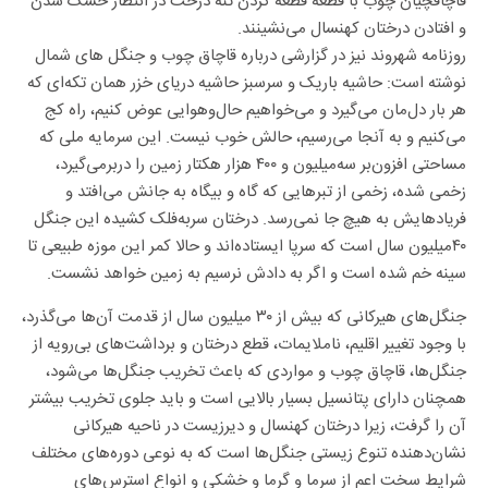
قاچاقچیان چوب با قطعه قطعه کردن تنه درخت در انتظار خشک شدن
و افتادن درختان کهنسال می‌نشینند.
روزنامه شهروند نیز در گزارشی درباره قاچاق چوب و جنگل های شمال
نوشته است: حاشیه باریک و سرسبز حاشیه دریای خزر همان تکه‌ای که
هر بار دل‌مان می‌گیرد و می‌خواهیم حال‌وهوایی عوض کنیم، راه کج
می‌کنیم و به آنجا می‌رسیم، حالش خوب نیست. این سرمایه ملی که
مساحتی افزون‌بر سه‌میلیون و ۴۰۰ هزار هکتار زمین را دربرمی‌گیرد،
زخمی شده، زخمی از تبر‌هایی که گاه و بیگاه به جانش می‌افتد و
فریادهایش به هیچ جا نمی‌رسد. درختان سربه‌فلک کشیده این جنگل
۴۰میلیون سال است که سرپا ایستاده‌اند و حالا کمر این موزه طبیعی تا
سینه خم شده است و اگر به دادش نرسیم به زمین خواهد نشست.
جنگل‌های هیرکانی که بیش از ۳۰ میلیون سال از قدمت آن‌ها می‌گذرد،
با وجود تغییر اقلیم، ناملایمات، قطع درختان و برداشت‌های بی‌رویه از
جنگل‌ها، قاچاق چوب و مواردی که باعث تخریب جنگل‌ها می‌شود،
همچنان دارای پتانسیل بسیار بالایی است و باید جلوی تخریب بیشتر
آن را گرفت، زیرا درختان کهنسال و دیرزیست در ناحیه هیرکانی
نشان‌دهنده تنوع زیستی جنگل‌ها است که به نوعی دوره‌های مختلف
شرایط سخت اعم از سرما و گرما و خشکی و انواع استرس‌های