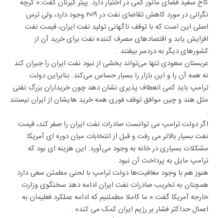
کاخ سفید فضای مانور کمی در اختیار دارد. پیتر کیرنان گفت:« گرچه
نگرانی در مورد کاهش تقاضای نفت در ۲۰۱۹ وجود دارد، ولی ترس
اصلی این است که با توقف ناگهانی تولید نفت ایران، قیمت نفت
افزایش یابد و اقتصادهای مصرف کننده نفت برای خرید آن از
کشورهای دیگر به دردسر بیفتند .
عربستان سعودی تنها می‌تواند بخشی از نبود نفت ایران را جبران کند
نه همه آن را و این بازار را بسیار حساس می‌کند. بنابراین دولت
ترامپ باید کمی انعطاف پذیری نشان دهد چون خریداران بزرگ نفتی
مثل هند و چین موافق توقف فوری همه خرید هایشان از ایران نیستند
.
اگر دولت ترامپ می توانست صادرات نفت ایران را صفر کند، قیمت
نفت بسیار بالاتر می رفت و قبل از انتخابات میان دوره ای آمریکا
مشکلات بسیاری در خانه به وجود می‌آورد. این هزینه ای بود که
ترامپ مایل به پرداخت آن نبود .
هنوز هم با وجود معافیت‌ها دولت ترامپ با لحنی مطمئن سعی دارد
همچنان به تخریب صادرات نفت ایران ادامه دهد سخنگوی وزارت
خارجه آمریکا گفت:« ما کاملا مطمئنیم که ادامه عملکرد فعلیمان به
اعمال حداکثر فشار بر رژیم ایران کمک می کند» .