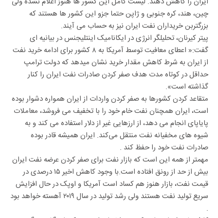
ایران را کاهش دهند. لیست کامل این کشور ها هنوز اعلام نشده ولی
چین، هند، کره جنوبی و ژاپن حتما جزو این کشور ها هستند که
بزرگتربن خریداران نفت ایران نیز به حساب می آیند.
پیتر کیرنان، تحلیلگر انرژی در ایکانامیک اینتلیجنس در بیانیه ای
گفت:« اعطای معافیت توسط آمریکا به ۸ کشور برای ادامه خرید نفت
از ایران به شرط کاهش مقدار خرید نشان میدهد که دولت ترامپ
حداقل در کوتاه مدت هدف صفر کردن صادرات نفت ایران را کنار
گذاشته است».
متقاعد کردن کشورها به صفر کردن واردات از ایران همواره دشوار بوده
است، ایران همچنان نفت خام خود را با تخفیف می فروشد، معاملات
پایاپای انجام می دهد، از ارزهایی غیر از دلار استفاده می کند و به
شیوه های مخفیانه نفت منتقل می‌کند. ایران همیشه قادر بوده
صادرات نفت خود را حفظ کند .
مهمتر از همه این است که بازار نفت برای صفر کردن عرضه نفت ایران
بیش از حد از رونق افتاده است.با وجود کاهش اخیر ۱۵ درصدی در
قیمت نفت، بازار هنوز هم کساد است آمریکا و اوپک در حال افزایش
سریع تولید نفت هستند ولی رشد تولید در سال ۲۰۱۹ آهسته خواهد بود
.