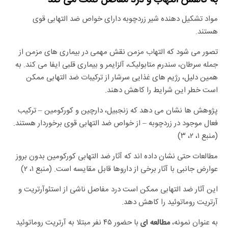
مواد تشکیل دهنده شیر زردچوبه دارای خواص ضد التهابی قوی
هستند.
تصور می شود که التهاب مزمن نقش مهمی در بیماری های مزمن از
جمله سرطان، سندرم متابولیک، آلزایمر و بیماری قلبی ایفا می کند. به
همین دلیل، رژیم های غذایی سرشار از ترکیبات ضد التهابی ممکن
است خطر این شرایط را کاهش دهند.
پژوهش ها نشان می دهد که زنجبیل، دارچین و کورکومین – ترکیب
فعال موجود در زردچوبه – از خواص ضد التهابی قوی برخوردار هستند.
(منبع ۱، ۲، ۳)
مطالعات حتی نشان داده اند که آثار ضد التهابی کورکومین بدون بروز
عوارض جانبی با آثار برخی از داروها قابل مقایسه است. (منبع ۱، ۲)
این آثار ضد التهابی ممکن است درد مفاصل ناشی از استئوآرتریت و
آرتریت روماتوئید را کاهش دهد.
به عنوان نمونه،
با حضور ۴۵ نفر مبتلا به آرتریت روماتوئید
مطالعه ای