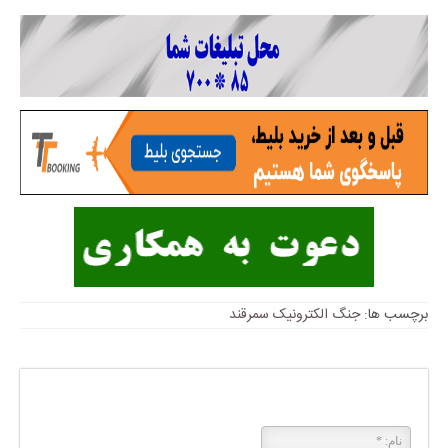
برچسب ها:
جنگ الکترونیک سمرقند
پاسخی بگذارید