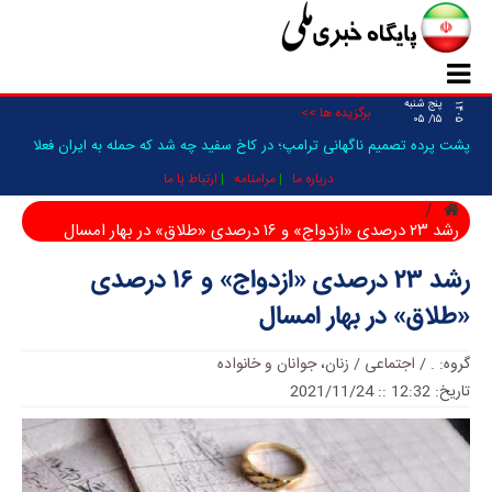
پنج شنبه
۱۴۰۵
برگزیده ها >>
۱۵/ ۰۵
پشت پرده تصمیم ناگهانی ترامپ؛ در کاخ سفید چه شد که حمله به ایران فعلا
متوقف شد؟/ ونس و کین از چه چیز نگرانند؟/ایران می‌داند چه اتفاقی خواهد
درباره ما
مرامنامه
ارتباط با ما
افتاد _
رشد ۲۳ درصدی «ازدواج» و ۱۶ درصدی «طلاق» در بهار امسال
رشد ۲۳ درصدی «ازدواج» و ۱۶ درصدی
«طلاق» در بهار امسال
گروه:
.
/
اجتماعی / زنان، جوانان و خانواده
تاریخ: 12:32 :: 2021/11/24