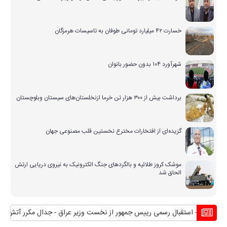
خسارت ۴۲ میلیارد تومانی طوفان به تاسیسات هرمزگان
شهرآورد ۱۰۴ بدون حضور بانوان
برداشت بیش از ۳۰۰ هزار تن خرما ازنخلستان‌های سیستان وبلوچستان
گزیده‌ای از افتخارات مخترع نخستین قلب مصنوعی جهان
موشک کروز طلائیه و بالگردهای جنگ الکترونیک به نیروی دریایی ارتش
الحاق شد
استقبال رسمی رییس جمهور از نخست وزیر عراق
جدال مکرر آتش و نیزار/ شعله
با ما در تلگرام