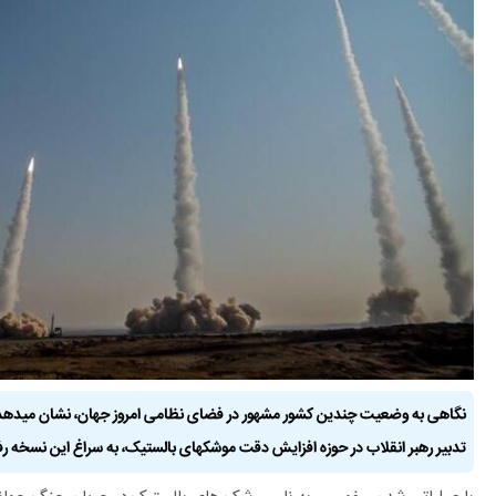
نگاهی به وضعیت چندین کشور مشهور در فضای نظامی امروز جهان، نشان میدهد س
تدبیر رهبر انقلاب در حوزه افزایش دقت موشکهای بالستیک، به سراغ این نسخه رفته