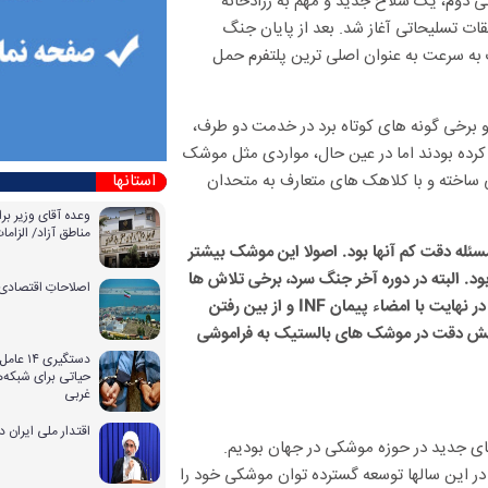
 دوم، یک سلاح جدید و مهم به زرادخانه
ات تسلیحاتی آغاز شد. بعد از پایان جنگ
به سرعت به عنوان اصلی ترین پلتفرم حمل
و برخی گونه های کوتاه برد در خدمت دو طرف،
رده بودند اما در عین حال، مواردی مثل موشک
 ساخته و با کلاهک های متعارف به متحدان
استانها
وعده آقای وزیر بر
مناطق آزاد/ الزا
له دقت کم آنها بود. اصولا این موشک بیشتر
 البته در دوره آخر جنگ سرد، برخی تلاش ها
اصلاحاتِ اقتصادی 
از طرف غرب و شرق برای افزایش دقت موشک های بالستیک انجام شد که در نهایت با امضاء پیمان INF و از بین رفتن
ایش دقت در موشک های بالستیک به فراموشی
دستگیری
حیاتی برای شبکه‌ه
غربی
اقتدار ملی ایران 
ی جدید در حوزه موشکی در جهان بودیم.
ر این سالها توسعه گسترده توان موشکی خود را