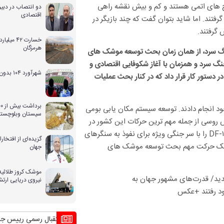
لاح های اتمی هستند و کم و بیش نقشه راهی
دو انتصاب در دبیر
اقتصادی
ند. اما شاید بتوان گفت که چند بازیگر در
گرفتند.
خسارت ۴۲ 
هرمزگان
نگ سرد، از همان زمان بحث توسعه موشک های
جنگ سرد و همزمان با آغاز شکوفایی اقتصادی و
شهرآورد ۱۰۴ بدون حضور بانوان
دستور کار قرار داد که در کنار بحث عملیات
د انجام دادند. توسعه سیستم مکان یابی بومی
سیستان وبلوچستا
س روسی از جمله مهم ترین حرکات این کشور در
این رده به حساب می آید. چینی ها برای نمونه موشک بالستیک سری DF-۱۵C را با سر جنگی ویژه برای نفوذ به سنگرهای
گزیده‌ای از افتخ
 در یک حرکت مهم بحث توسعه موشک های
جهان
موشک کروز طلائیه 
نیروی دریایی ارت
ا آن
منافع پایدار ایران در شانگهای چیست؟
استقبال رسمی رییس جمهور از نخس