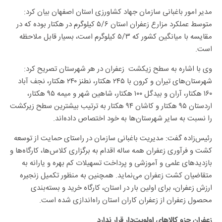
مدیر امور باغبانی سازمان جهاد کشاورزی استان اصفهان بیان کرد:
متوسط عملکرد مزارع زعفران استان ۵/۶ کیلوگرم در هکتار بوده که در
مقایسه با میانگین کشور که ۵/۳ کیلوگرم است، بسیار قابل ملاحظه
است.
وی با اشاره به سطح زیکشت زعفران در هر شهرستان تصریح کرد:
شهرستان‌های تیران و کرون با ۲۴۵ هکتار، نطنز ۲۴۰ هکتار، نجف آباد
۱۶۰ هکتار، آران و بیدگل ۱۰۰ هکتار، شاهین شهر و میمه ۹۵ هکتار،
اردستان ۹۵ هکتار و کاشان ۹۴ هکتار به ترتیب بیشترین سطح زیرکشت
را نسبت به سایر شهرستان‌ها به خود اختصاص داده‌اند.
رئیس‌زاده گفت: مدیریت باغبانی سازمان در راستای حمایت از توسعه
کشت و فرآوری زعفران همه ساله اقدام به برگزاری کلاس‌ها، کارگاه‌ها و
بازدیدهای علمی و آموزشی و پرداخت تسهیلات کم بهره و یارانه به
متقاضیان کشت زعفران می‌نماید. همچنین به منظور تکمیل زنجیره
ارزش زعفران، برای اولین بار در استان، کارگاه خرید و بسته‌بندی
محصول زعفران از زعفران کاران استان راه‌اندازی شده است.
زعفران جزو کالاهای اولویت‌دار قرار ندارد