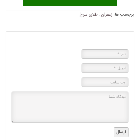
برچسب ها:
زعفران
,
طلای سرخ
پاسخی بگذارید
ارسال