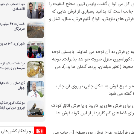
ور کل می توان گفت، پایین ترین سطح کیفیت را
دو انتصاب در دبیر
اقتصادی
جالب است که بدانید بسیاری از فرش هایی که
ش های بلژیکی، انواع گلیم فرش، متال، شنل و
خسارت ۴۲ 
هرمزگان
شهرآورد ۱۰۴ بدون حضور بانوان
یه ی فرش به آن توجه می نمایند. بایستی توجه
 دکوراسیون منزل صورت خواهد پذیرفت. توجه
حیط (نظیر مبلمان، پرده، گلدان ها و…)، می
سیستان وبلوچستا
گزیده‌ای از افتخ
ده و طرح فرش به شکل چاپی بر روی آن چاپ
جهان
گفته می شود.
موشک کروز طلائیه 
 برای فرش های پر کاربرد و یا فرش اتاق کودک
نیروی دریایی ارت
ای فضاهای کم کاربردتر از این گونه فرش ها
بحران بی آبی و راهکار کشورهای دیگر منطقه بر
 طی فرآیندی طرح فرش روی سطح آن چاپ می