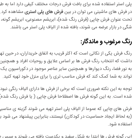
پلی استر استفاده شده برای بافت فرش درجات مختلف کیفی دارد اما به ط
در فرش های ماشینی می توان در بین
مشاهده کرد. 
فرش های پلی استری
تحت عنوان فرش چاپی (فرش رنگ شده)، ابریشم مصنوعی، ابریشم گونه، فر
شگی در بازار عرضه می شوند، بافته شده از الیاف پلی استر می باشند.
رنگ مرغوب و ماندگار:
رنگ فرش یکی از نکاتی است که اکثر قریب به اتفاق خریداران، در حین ته
داشت که انتخاب رنگ فرش ها بر اساس علایق و روحیات افراد و همچنین
به نور فضا، رنگ دیوارها و همچنین سایر عناصر موجود در دکوراسیون یک م
تواند به شما کمک کند که فرش مناسب تری را برای منزل خود تهیه کنید.
توجه به این نکته ضروری است که برخی از فرش ها دارای الیاف رنگی نبو
شده است. به این گونه فرش ها اصطلاحا فرش چاپی ( یا فرش رنگ شده) 
فرش های چاپی که عموما از الیاف پلی استر تهیه می شوند گزینه ی مناسبی
(به لحاظ ایجاد حساسیت در کودکان) نیستند، بنابراین پیشنهاد می شود بر
استفاده شود.
این گونه فرش ها ابتدا به شکل سفید و یکدست بافته می شوند و سپس