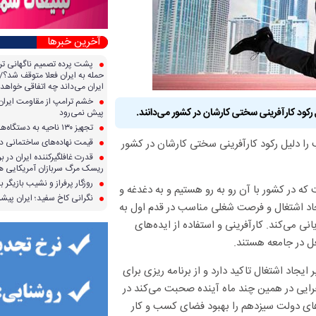
آخرین خبرها
پشت پرده تصمیم ناگهانی تر
حمله به ایران فعلا متوقف شد؟/ 
ایران می‌داند چه اتفاقی خواهد 
خشم ترامپ از مقاومت ایران؛ 
 رکود کارآفرینی سختی کارشان در کشور می‌دانند.
پیش نمی‌رود
تجهیز ۱۳۰ ناحیه به دستگاه‌های صدور آنی کارت سوخت
 را دلیل رکود کارآفرینی سختی کارشان در کشور
قیمت نهاده‌های ساختمانی در 
قدرت غافلگیرکننده ایران در برا
ریسک مرگ سربازان آمریکایی هر
روزگار پرفراز و نشیب بازیگر با
 در کشور با آن رو به رو هستیم و به دغدغه و
نگرانی کاخ سفید؛ ایران پیشرف
جاد اشتغال و فرصت شغلی مناسب در قدم اول به
ی می‌کند. کارآفرینی و استفاده از ایده‌های
ل در جامعه هستند.
ایجاد اشتغال تاکید دارد و از برنامه ریزی برای
گاه‌های اجرایی در همین چند ماه آینده صحبت می‌کند در
‌های دولت سیزدهم را بهبود فضای کسب و کار