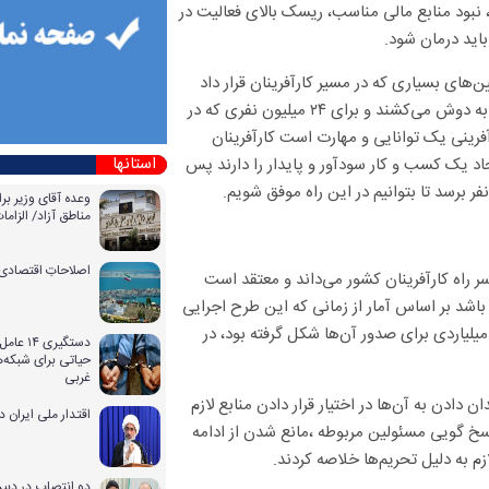
نبود منابع مالی مناسب، ریسک بالای فعالیت در
باید درمان شود.
ن‌های بسیاری که در مسیر کارآفرینان قرار داد
تنها ۴۰۰ هزار کارآفرین در سطح خرد و کلان فعالیت می‌کنند و بار اقتصاد را به دوش می‌کشند و برای ۲۴ میلیون نفری که در
فرینی یک توانایی و مهارت است کارآفرینان
استانها
جاد یک کسب و کار سودآور و پایدار را دارند پس
وعده آقای وزیر بر
مناطق آزاد/ الزا
اصلاحاتِ اقتصادی 
سر راه کارآفرینان کشور می‌داند و معتقد است
اشد بر اساس آمار از زمانی که این طرح اجرایی
لیاردی برای صدور آن‌ها شکل گرفته بود، در
دستگیری
حیاتی برای شبکه‌ه
غربی
 دادن به آن‌ها در اختیار قرار دادن منابع لازم
اقتدار ملی ایران 
سخ گویی مسئولین مربوطه ،مانع شدن از ادامه
زم به دلیل تحریم‌ها خلاصه کردند.
دو انتصاب در دبیر