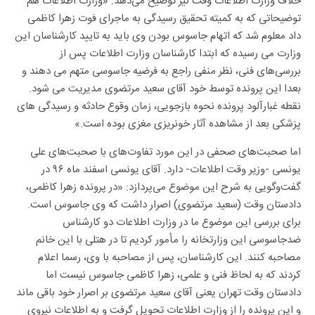
خلاف وزارت اطلاعات وقت نیز توضیح می‌دهد: «وزارت اطلاعات هم
توضیحاتی که به کمیته تحقیق رسیدگی به ماجرای فوت زهرا کاظمی
داد معلوم شد که اتهام جاسوس بودن وی باید به تایید کارشناسان این
وزارت می رسیده که ابتدا کارشناسان وزارت اطلاعات پس از
بررسی‌های فنی، نظر منفی راجع به فرضیه جاسوسی متهم می دهند و
بعدا این پرونده توسط خود آقای سعید مرتضوی‌ مدیریت می شود.
نقطه غبارآلود پرونده نحوه بازجویی، زمان وقوع حادثه و رسیدگی های
پزشکی بعد از مشاهده آثار خونریزی مغزی بوده است.»
اما صحبت‌های صحفی در این مورد تفاوت‌های با صحبت‌های علی
یونسی -وزیر وقت اطلاعات- دارد. آقای یونسی اسفند ماه ۹۶ در
گفت‌وگویی به شرح این موضوع می‌پردازد: «در پرونده زهرا کاظمی،
دادستان وقت (سعید مرتضوی) اصرار داشت که وی جاسوس است.
برای بررسی این موضوع ما در وزارت اطلاعات دو کارشناس
ضدجاسوسی این وزارتخانه را مأمور کردیم تا در هتلی با این خانم
مصاحبه کنند. این کارشناسان، پس از مصاحبه با وی، رسما اعلام
کردند که به لحاظ فنی و علمی، زهرا کاظمی جاسوس نیست اما
دادستان وقت تهران یعنی آقای سعید مرتضوی بر اصرار خود باقی ماند
و این پرونده را از وزارت اطلاعات تحویل گرفت و به اطلاعات نیروی