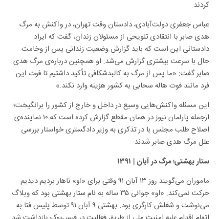
کردند.
عباس جعفری دولت‌آبادی، دادستان وقت تهران، در واکنش به مرگ
هدی صابر با انتقادی تلویحی از مسئولان زندان، گفت که ایراد
دادستانی این است که باید گزارش وضعیت زندانی پس از وخامت
حال با سرعت بیشتری گزارش می‌شد. او همچنین درباره‌ی مرگ هدی
صابر گفت: «ما پس از مرگ به کالبدشکافی تأکید داشتیم تا فوت این
فرد مانند فوت هاله سحابی به کشور هزینه وارد نکند.»
این مسئله واکنش‌هایی وسیع در داخل و خارج از کشور را برانگیخت؛
ازجمله پارلمان نیوز در همان مقطع گزارش کرده است که ۱۰ نماینده‌ی
اصلاح طلب مجلس با در تذکری به وزیر دادگستری خواستار بررسی
علل مرگ هدی صابر شدند.
ستار بهشتی؛ مرگ در آبان | ۱۳۹۱
ماموران می‌گویند روز ۱۳ آبان ۹۱ وقتی برای «او» ناهار بردیم دیدیم
حرکت نمی‌کند. «او» جوانی ۳۵ ساله به نام ستار بهشتی بود که وبلاگ
می‌نوشت و شغلش کارگری بود. بهشتی ۹ آبان ۹۱ توسط پلیس فتا به
اتهام اقدام علیه امنیت ملی از طریق فعالیت در فیس‌بوک بازداشت شد