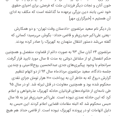
خون آنان و نجات ديگر فرزندان ملت که فرصتی برای احيای حقوق
خود نمی يابند دين بزرگی برعهده ما گذاشته است که مکلف به ادای
آن هستيم.» [خبرگزاری مهر]
بار دیگر نام سعید مرتضوی -دادستان وقت تهران- و دو همکارش
-یعنی علی‌اکبر حیدری‌فر و قاضی حداد- بگوش می‌رسید؛ کسانی که
گفته می‌شد دستور انتقال متهمان به کهریزک را صادر کرده بودند.
مرتضوی ۲۴ آبان سال ۹۳ به صورت دائم از قضاوت منفصل و همچنین
حکم انفصال او از مشاغل دولتی به مدت ۵ سال مورد تایید قرار گرفت.
سرانجام با وجود پیگیری‌های جدی عبدالحسین روح‌الامینی و چندین
جلسه دادگاه، سعید مرتضوی مردادماه سال ۹۴ از دو اتهام تنظیم
گزارش دروغ که به خاطر آن به پرداخت ۲۰۰ هزار تومان جزای نقدی
محکوم شده بود و همچنین معاونت در قتل تبرئه شد. او در سال ۹۵
طی نامه‌ای از خانواده‌های قربانیان حادثه کهریزک عذرخواهی و اعلام
کرد که این حادثه عمدی نبوده ‌است. علی‌اکبر حیدری‌فر نیز به ۱۵ سال
حبس محکوم شد که البته مقامات قضایی اعلام کردند این حبس به
دلیل اتهامات او در پرونده کهریزک نبوده است. از قاضی حداد هم هیچ