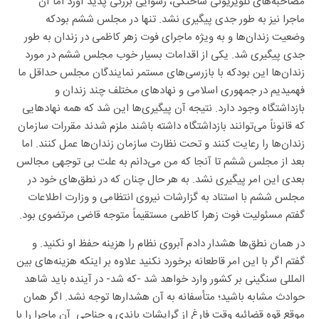
مصاحبه‌های تلویزیونی ساختگی، رسوایی بزرگی پدید آورد اما آن
ماجرا نیز به طور جدی پیگیری نشد. تنها در مجلس ششم بودکه
وضعیت زندان‌ها و به ویژه ماجرای فوت زهر کاظمی در زندان به طور
جدی پیگیری شد. یکی از اقدامات بسیار خوب مجلس ششم در مورد
زندان‌ها این بودکه با بازرسی‌های مستمر نمایندگان مجلس حداقل ما
فهمیدیم در جمهوری اسلامی و نهادهای مختلف چند زندان و
بازداشتگاه وجود دارد. نتیجه آن پیگیری‌ها این شد که همه نهادهایی
که قانوناً می‌توانند بازداشتگاه داشته باشند ملزم شدند مقررات سازمان
زندان‌ها را رعایت کنند و تحت نظارت سازمان زندان‌ها عمل کنند. اما
بعد از مجلس ششم تا آنجا که من می‌دانم به علت بی توجهی مجالس
بعدی این امر پیگیری نشد. به هر حال چنان که در نطق‌های خود در
مجلس ششم با استناد به گزارشات نیروی انتظامی و وزارت اطلاعات
گفتم مسئولیت فوت زهرا کاظمی مستقیماً متوجه قاضی مرتضوی بود.
در همان نطق‌ها هشدار دادم آبروی نظام را هزینه حفظ او نکنید. و
گفتم اگر با این امر قاطعانه برخورد نکنید علاوه بر اینکه هزینه‌های بین
المللی سنگینی بر کشور وارد خواهد شد -که شد- در آینده باید شاهد
حوادث مشابه باشید؛ متأسفانه به آن هشدارها توجه نشد. اگر همان
موقع قوه قضائیه وقت فارغ از گرایشات باندی و جناحی آن ماجرا را با