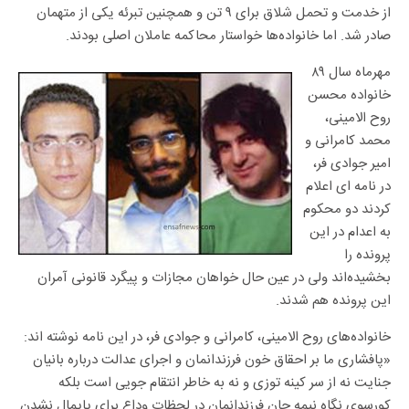
از خدمت و تحمل شلاق برای ۹ تن و همچنین تبرئه یکی از متهمان
صادر شد. اما خانواده‌ها خواستار محاکمه عاملان اصلی بودند.
مهرماه سال ۸۹
خانواده محسن
روح الامينی،
محمد کامرانی و
امير جوادی فر،
در نامه ای اعلام
کردند دو محکوم
به اعدام در اين
پرونده را
بخشيده‌اند ولی در عین حال خواهان مجازات و پيگرد قانونی آمران
اين پرونده هم شدند.
خانواده‌های روح الامينی، کامرانی و جوادی فر، در اين نامه نوشته اند:
«پافشاری ما بر احقاق خون فرزندانمان و اجرای عدالت درباره بانيان
جنايت نه از سر کينه توزی و نه به خاطر انتقام جويی است بلکه
کورسوی نگاه نيمه جان فرزندانمان در لحظات وداع برای پايمال نشدن