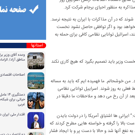
شوند که در آن مذاکرات با ایران به نتیجه نرسد.
خواهد بود و اگر توافقی حاصل نشود نخست
کند، اسرائیل توانایی نظامی کافی برای حمله به
استانها
وعده آقای وزیر بر
مناطق آزاد/ الزا
 نخست وزیر باید تصمیم بگیرد که هیچ کاری نکند
اصلاحاتِ اقتصادی 
. من خوشحالم. ما فهمیده ایم که باید به مساله
 فعلی به روز شوند. اسراییل توانایی نظامی
دستگیری
بعد از آن رخ می دهد و ملاحظات ما دقیقا در
حیاتی برای شبکه‌ه
غربی
اقتدار ملی ایران 
” ایرانی ها اشتیاق آمریکا را در دولت بایدن
ه همین خاطر در ۶ دور مذاکرات قبلی دست بالا را گرفته و خواسته هایی مطرح کردند که
ه نفع آنها شد و حالا با دست پر و با ایجاد فشار
دو انتصاب در دبیر