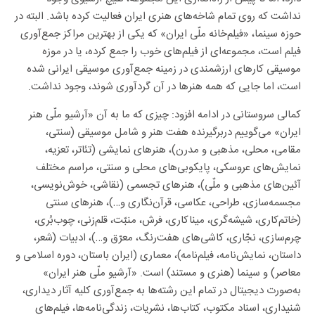
نداشت که روی تمام شاخه‌های هنری ایران فعالیت کرده باشد. البته در
حوزه سینما، «فیلم‌خانه ملّی ایران» که یکی از بهترین مراکز جمع‌آوری
فیلم است، مجموعه‌ای از فیلم‌های خوب را جمع کرده، یا در موزه
موسیقی کارهای ارزشمندی در زمینه جمع‌آوری موسیقی ایرانی شده‌
است، اما جایی که همه هنرها در آن گردآوری شوند، وجود نداشت.
کمالی سروستانی در ادامه افزود: چیزی که ما به آن «آرشیو ملّی هنر
ایران» می‌گوییم دربرگیرنده هفت هنر و شامل موسیقی (سنتی،
مقامی، محلی، مذهبی و مدرن)، هنرهای نمایشی (تئاتر، تعزیه،
نمایش‌های عروسکی، پایکوبی‌های محلی و سنتی، مراسم مختلف
آئین‌های مذهبی و ملّی)، هنرهای تجسمی (نقاشی، خوش‌نویسی،
مجسمه‌سازی، طراحی، عکاسی، قرآن‌نگاری و…)، هنرهای سنتی
(خاتم‌کاری، شیشه‌گری، میناکاری، فرش، منبّت، قلم‌زنی، چوب‌بُری،
چرم‌سازی، نجّاری، کاشی‌های هفت‌رنگ، معرّق و…)، ادبیات (شعر،
داستان، نمایش‌نامه، فیلم‌نامه)، معماری (ایران باستان، دوره اسلامی و
معاصر) و سینما (هنری و مستند) است. «آرشیو ملّی هنر ایران»
به‌صورت دیجیتال در تمام این رشته‌ها به جمع‌آوری کلیه آثار دیداری،
شنیداری، اسناد مکتوب، کتاب‌ها، نشریات، زندگی‌نامه‌ها، فیلم‌های