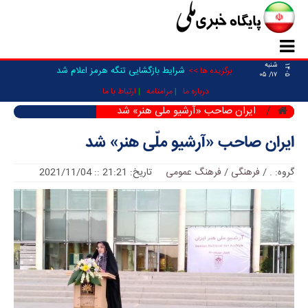
شنبه
۱۴۰۵
_
برگزیده ها >>
۱۷/ ۰۵
درباره ما
مرامنامه
ارتباط با ما
ایران صاحب «آرشیو ملّی هنر» شد
ایران صاحب «آرشیو ملّی هنر» شد
گروه:
.
/
فرهنگی / فرهنگ عمومی
تاریخ: 21:21 :: 2021/11/04