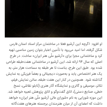
او افزود: اگرچه این آرشیو فعلا در ساختمان مرکز اسناد استان فارس
شکل گرفته، اما امید می‌رود با تأمین اعتبار بتوان زمین مناسبی تهیه
کرد و ساختمانی مجزا برای «آرشیو ملّی هنر ایران» ساخت. در طرح
اصلی که سال ۹۴ ارائه شد، این آرشیو در ساختمانی هفت‌طبقه طراحی
شده بود. طبق این طرح، بناست تا هر طبقه به مساحت هزار متر، به
یک هنر اختصاص یابد و به‌صورت دیجیتالی و بعضاً فیزیکی به نمایش
گذاشته‌ شود. همچنین در کنار این هفت طبقه، سالن نمایش فیلم،
تئاتر، موسیقی و گالری و نمایشگاه آثار هنری (تابلو نقاشی، نسخ
خطی، صنایع دستی)، اتاق گفت‌وگو و اتاق پژوهش تعبیه خواهد شد.
این موزه شورایی به نام «شورای عالی آرشیو ملّی هنر ایران» خواهد
داشت که اعضای آن از میان هنرمندان برجسته هنرهای هفت‌گانه