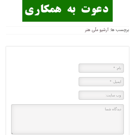
برچسب ها:
آرشیو ملّی هنر
پاسخی بگذارید