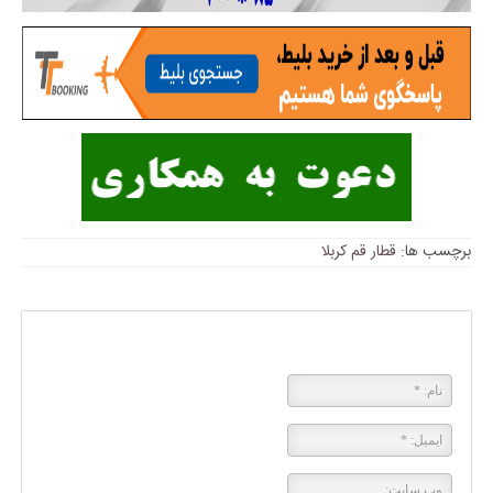
برچسب ها:
قطار قم کربلا
پاسخی بگذارید