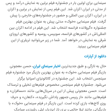
سینمایی برای اولین بار در جشنواره فیلم برلین به نمایش درآمد و پس
از مدتی در ایران اکران شد. این فیلم پس از نمایش در برلین و اکران
در ایران، اکران بین المللی و حضور در جشنواره‌های خارجی را پیش
گرفت. فیلم سینمایی «خوک» مدتی پیش به عنوان بهترین فیلم
جشنواره «گرولاند» فرانسه انتخاب شد. این فیلم در ادامه اکران بین
المللی‌اش در کشورهای فرانسه، سوییس، روسیه و کشورهای اروپای
شرقی به نمایش در خواهد آمد. شما در زیر می‌توانید تریلری از این
فیلم سینمایی ببینید.
دانلود از آپارات
حال به تازگی و طبق جدیدترین
، حسن معجونی
اخبار سینمای ایران
بازیگر فیلم سینمایی «خوک» به عنوان بهترین بازیگر مرد جشنواره فیلم
سیتجس انتخاب شد. این جشنواره در کاتالونیای اسپانیا برگزار
می‌شود. جشنواره فیلم سیتجس مخصوص فیلم‌های تخیلی و ترسناک
است. حسن معجونی پیش از این در سریال‌هایی مانند «مسافران» و
فیلم‌هایی مانند «از رییس جمهور پاداش نگیرید»، «کنعان» و «برف
روی کاج‌ها» بازی کرده است. این بازیگر در فیلم سینمایی «خوک» با
بازیگرانی مانند لیلا حاتمی، پری ناز ایزدیار، لیلی رشیدی، سیامک