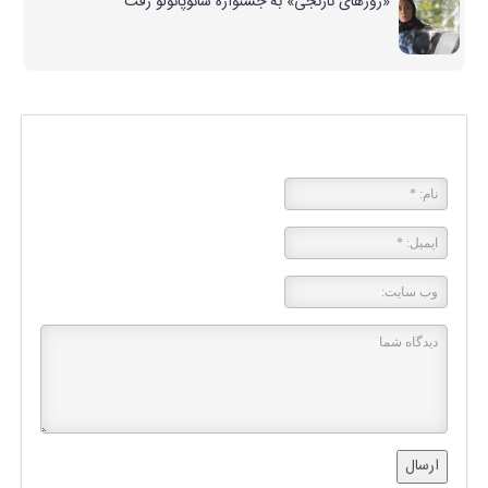
«روزهای نارنجی» به جشنواره سائوپائولو رفت
پاسخی بگذارید
ارسال